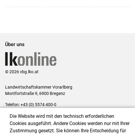
Betriebe Innovationskapazität und vor
...
Über uns
© 2026 vbg.lko.at
Landwirtschaftskammer Vorarlberg
Montfortstraße 9, 6900 Bregenz
Telefon: +43 (0) 5574 400-0
E-Mail:
office@lk-vbg.at
Die Website wird mit den technisch erforderlichen
Impressum
|
Kontakt
|
Datenschutzerklärung
|
Barrierefreiheit
|
Cookies ausgeführt. Andere Cookies werden nur mit Ihrer
Cookie-Einstellungen
Zustimmung gesetzt. Sie können Ihre Entscheidung für