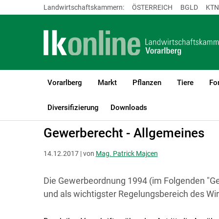
Landwirtschaftskammern:
ÖSTERREICH
BGLD
KTN
Vorarlberg
Markt
Pflanzen
Tiere
Fo
LK Vorarlberg
Recht & Steuer
Landwirtschaft und Gewerbe
G
Diversifizierung
Downloads
Gewerberecht - Allgemeines
14.12.2017 | von
Mag. Patrick Majcen
Die Gewerbeordnung 1994 (im Folgenden "GewO
und als wichtigster Regelungsbereich des Wi