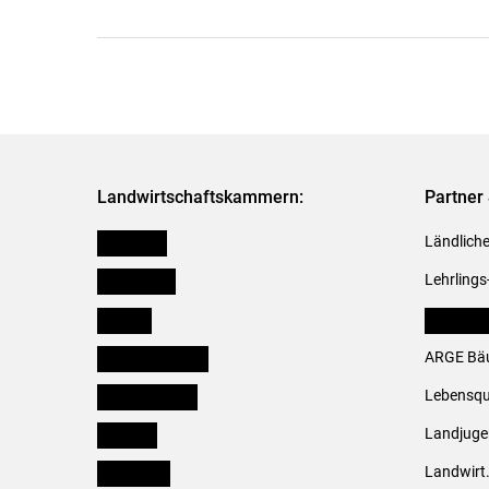
Landwirtschaftskammern:
Partner 
Österreich
Ländliche
Burgenland
Lehrlings
Kärnten
LK Fachv
Niederösterreich
ARGE Bäu
Oberösterreich
Lebensqu
Salzburg
Landjug
Steiermark
Landwirt