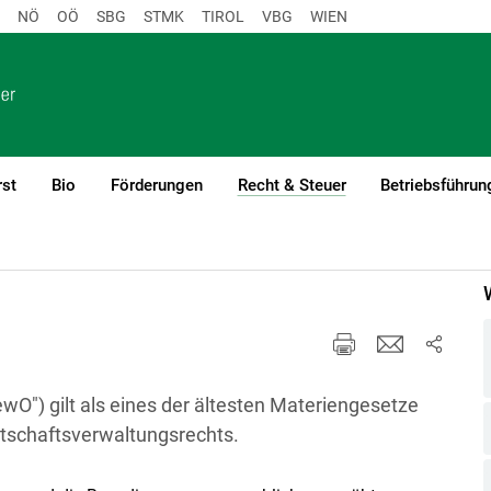
NÖ
OÖ
SBG
STMK
TIROL
VBG
WIEN
rst
Bio
Förderungen
Recht & Steuer
Betriebsführun
(current)1
ewerbliche Tätigkeiten
") gilt als eines der ältesten Materiengesetze
rtschaftsverwaltungsrechts.