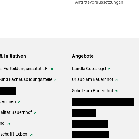
Antrittsvoraussetzungen
& Initiativen
Angebote
s Fortbildungsinstitut LFI
Ländle Gütesiegel
-und Fachausbildungsstelle
Urlaub am Bauernhof
erbände
Schule am Bauernhof
erinnen
Angebote für Kinder und Schüler
alität Bauernhof
Festbox-Box
end
Informationstafeln
.schafft.Leben
Forst & Holzservice