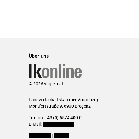
Über uns
© 2026 vbg.lko.at
Landwirtschaftskammer Vorarlberg
Montfortstraße 9, 6900 Bregenz
Telefon: +43 (0) 5574 400-0
E-Mail:
office@lk-vbg.at
Impressum
|
Kontakt
|