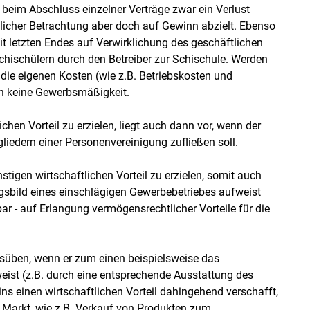
m Abschluss einzelner Verträge zwar ein Verlust
licher Betrachtung aber doch auf Gewinn abzielt. Ebenso
eit letzten Endes auf Verwirklichung des geschäftlichen
 Schischülern durch den Betreiber zur Schischule. Werden
 die eigenen Kosten (wie z.B. Betriebskosten und
ch keine Gewerbsmäßigkeit.
ichen Vorteil zu erzielen, liegt auch dann vor, wenn der
gliedern einer Personenvereinigung zufließen soll.
nstigen wirtschaftlichen Vorteil zu erzielen, somit auch
ngsbild eines einschlägigen Gewerbebetriebes aufweist
lbar - auf Erlangung vermögensrechtlicher Vorteile für die
usüben, wenn er zum einen beispielsweise das
ist (z.B. durch eine entsprechende Ausstattung des
s einen wirtschaftlichen Vorteil dahingehend verschafft,
en Markt, wie z.B. Verkauf von Produkten zum