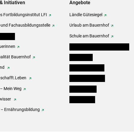
& Initiativen
Angebote
s Fortbildungsinstitut LFI
Ländle Gütesiegel
-und Fachausbildungsstelle
Urlaub am Bauernhof
erbände
Schule am Bauernhof
erinnen
Angebote für Kinder und Schüler
alität Bauernhof
Festbox-Box
end
Informationstafeln
.schafft.Leben
Forst & Holzservice
 – Mein Weg
Ofenholzbörse
wisser
Kleinanzeigen
 – Ernährungsbildung