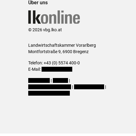
Über uns
© 2026 vbg.lko.at
Landwirtschaftskammer Vorarlberg
Montfortstraße 9, 6900 Bregenz
Telefon: +43 (0) 5574 400-0
E-Mail:
office@lk-vbg.at
Impressum
|
Kontakt
|
Datenschutzerklärung
|
Barrierefreiheit
|
Cookie-Einstellungen