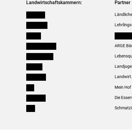
Landwirtschaftskammern:
Partner 
Österreich
Ländliche
Burgenland
Lehrlings
Kärnten
LK Fachv
Niederösterreich
ARGE Bäu
Oberösterreich
Lebensqu
Salzburg
Landjug
Steiermark
Landwirt
Tirol
Mein Hof
Vorarlberg
Die Esser
Wien
Schmatzi