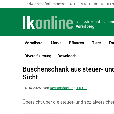
Landwirtschaftskammern:
ÖSTERREICH
BGLD
KTN
Vorarlberg
Markt
Pflanzen
Tiere
Fo
LK Vorarlberg
Recht & Steuer
Landwirtschaft und Gewerbe
B
Diversifizierung
Downloads
Buschenschank aus steuer- und
Sicht
04.04.2025 | von
Rechtsabteilung, LK OÖ
Übersicht über die steuer- und sozialversiche