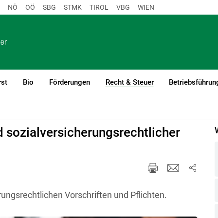
NÖ
OÖ
SBG
STMK
TIROL
VBG
WIEN
rst
Bio
Förderungen
Recht & Steuer
Betriebsführun
(current)1
uschenschank
 sozialversicherungsrechtlicher
rungsrechtlichen Vorschriften und Pflichten.