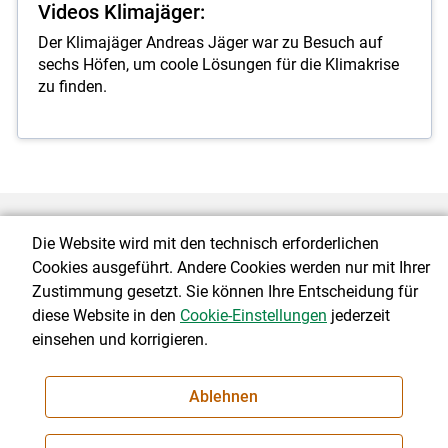
Videos Klimajäger:
Der Klimajäger Andreas Jäger war zu Besuch auf
sechs Höfen, um coole Lösungen für die Klimakrise
zu finden.
Über uns
Die Website wird mit den technisch erforderlichen
Cookies ausgeführt. Andere Cookies werden nur mit Ihrer
Zustimmung gesetzt. Sie können Ihre Entscheidung für
diese Website in den
Cookie-Einstellungen
jederzeit
© 2026 vbg.lko.at
einsehen und korrigieren.
Landwirtschaftskammer Vorarlberg
Montfortstraße 9, 6900 Bregenz
Ablehnen
Telefon: +43 (0) 5574 400-0