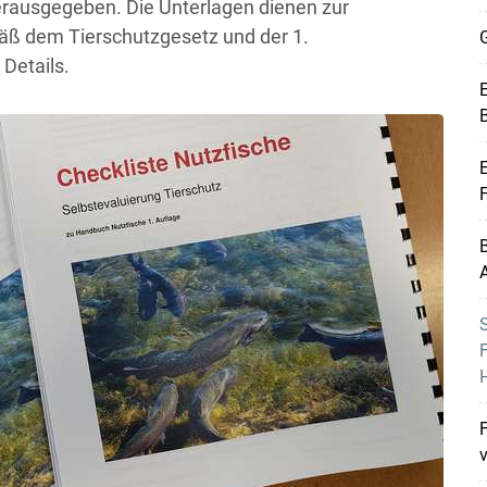
herausgegeben. Die Unterlagen dienen zur
ß dem Tierschutzgesetz und der 1.
G
 Details.
E
B
E
Skip to main content
B
A
F
H
F
v