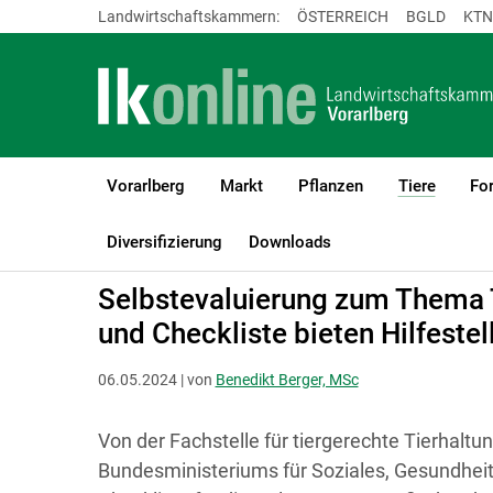
Landwirtschaftskammern:
ÖSTERREICH
BGLD
KTN
Vorarlberg
Markt
Pflanzen
Tiere
For
(current
LK Vorarlberg
Tiere
Fische
Förderung und Rechtliches
Diversifizierung
Downloads
Selbstevaluierung zum Thema 
und Checkliste bieten Hilfestel
06.05.2024 | von
Benedikt Berger, MSc
Von der Fachstelle für tiergerechte Tierhalt
Bundesministeriums für Soziales, Gesundhei