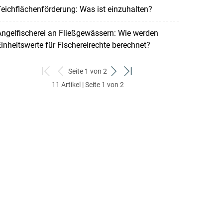
eichflächenförderung: Was ist einzuhalten?
ngelfischerei an Fließgewässern: Wie werden
inheitswerte für Fischereirechte berechnet?
Seite 1 von 2
zum
zurück
weiter
zum
11 Artikel | Seite 1 von 2
ersten
zum
zum
letzten
Set
vorigen
nächsten
Set
Set
Set