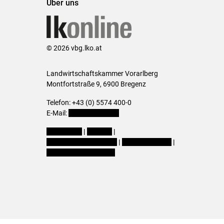
Über uns
© 2026 vbg.lko.at
Landwirtschaftskammer Vorarlberg
Montfortstraße 9, 6900 Bregenz
Telefon: +43 (0) 5574 400-0
E-Mail:
office@lk-vbg.at
Impressum
|
Kontakt
|
Datenschutzerklärung
|
Barrierefreiheit
|
Cookie-Einstellungen