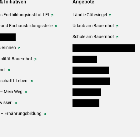
& Initiativen
Angebote
s Fortbildungsinstitut LFI
Ländle Gütesiegel
-und Fachausbildungsstelle
Urlaub am Bauernhof
erbände
Schule am Bauernhof
erinnen
Angebote für Kinder und Schüler
alität Bauernhof
Festbox-Box
end
Informationstafeln
.schafft.Leben
Forst & Holzservice
 – Mein Weg
Ofenholzbörse
wisser
Kleinanzeigen
 – Ernährungsbildung