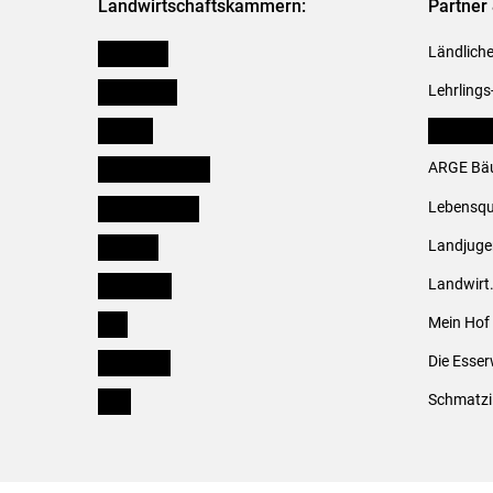
Landwirtschaftskammern:
Partner 
Österreich
Ländliche
Burgenland
Lehrlings
Kärnten
LK Fachv
Niederösterreich
ARGE Bäu
Oberösterreich
Lebensqu
Salzburg
Landjug
Steiermark
Landwirt
Tirol
Mein Hof
Vorarlberg
Die Esser
Wien
Schmatzi