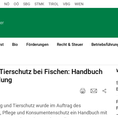
NÖ
OÖ
SBG
STMK
TIROL
VBG
WIEN
st
Bio
Förderungen
Recht & Steuer
Betriebsführun
)1
Tierschutz bei Fischen: Handbuch
lung
B
P
ung und Tierschutz wurde im Auftrag des
t, Pflege und Konsumentenschutz ein Handbuch mit
–