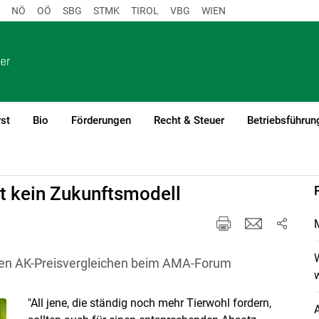
NÖ
OÖ
SBG
STMK
TIROL
VBG
WIEN
st
Bio
Förderungen
Recht & Steuer
Betriebsführun
mitteilungen
ist kein Zukunftsmodell
M
W
 den AK-Preisvergleichen beim AMA-Forum
w
"All jene, die ständig noch mehr Tierwohl fordern,