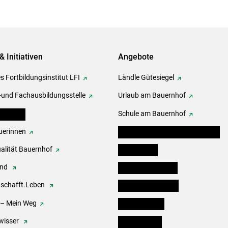
& Initiativen
Angebote
s Fortbildungsinstitut LFI
Ländle Gütesiegel
-und Fachausbildungsstelle
Urlaub am Bauernhof
erbände
Schule am Bauernhof
erinnen
Angebote für Kinder und Schüler
alität Bauernhof
Festbox-Box
end
Informationstafeln
.schafft.Leben
Forst & Holzservice
 – Mein Weg
Ofenholzbörse
wisser
Kleinanzeigen