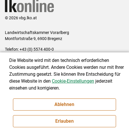
© 2026 vbg.lko.at
Landwirtschaftskammer Vorarlberg
Montfortstraße 9, 6900 Bregenz
Telefon: +43 (0) 5574 400-0
E-Mail:
office@lk-vbg.at
Die Website wird mit den technisch erforderlichen
Impressum
|
Kontakt
|
Datenschutzerklärung
|
Barrierefreiheit
|
Cookies ausgeführt. Andere Cookies werden nur mit Ihrer
Cookie-Einstellungen
Zustimmung gesetzt. Sie können Ihre Entscheidung für
diese Website in den
Cookie-Einstellungen
jederzeit
einsehen und korrigieren.
NEWSLETTER
Ablehnen
Erlauben