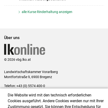
alle Kurse Rinderhaltung anzeigen
Über uns
© 2026 vbg.lko.at
Landwirtschaftskammer Vorarlberg
Montfortstraße 9, 6900 Bregenz
Telefon: +43 (0) 5574 400-0
E-Mail:
office@lk-vbg.at
Die Website wird mit den technisch erforderlichen
Impressum
|
Kontakt
|
Datenschutzerklärung
|
Barrierefreiheit
|
Cookies ausgeführt. Andere Cookies werden nur mit Ihrer
Cookie-Einstellungen
Zustimmung gesetzt. Sie können Ihre Entscheidung für