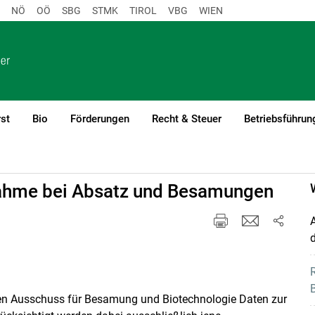
NÖ
OÖ
SBG
STMK
TIROL
VBG
WIEN
st
Bio
Förderungen
Recht & Steuer
Betriebsführun
)1
ahme bei Absatz und Besamungen
en Ausschuss für Besamung und Biotechnologie Daten zur