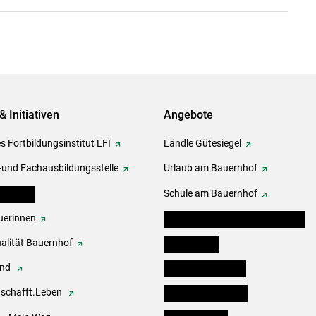
& Initiativen
Angebote
s Fortbildungsinstitut LFI
Ländle Gütesiegel
-und Fachausbildungsstelle
Urlaub am Bauernhof
erbände
Schule am Bauernhof
erinnen
Angebote für Kinder und Schüler
alität Bauernhof
Festbox-Box
end
Informationstafeln
.schafft.Leben
Forst & Holzservice