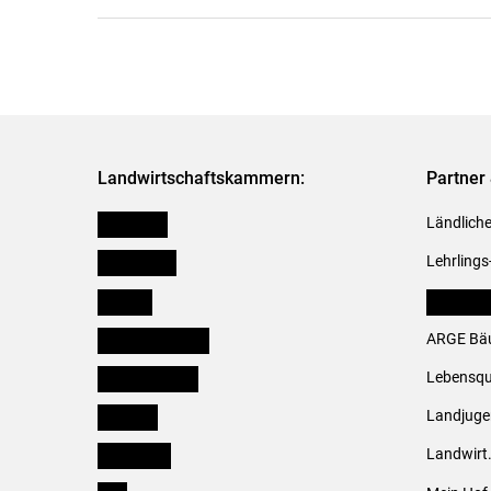
Landwirtschaftskammern:
Partner 
Österreich
Ländliche
Burgenland
Lehrlings
Kärnten
LK Fachv
Niederösterreich
ARGE Bäu
Oberösterreich
Lebensqu
Salzburg
Landjug
Steiermark
Landwirt