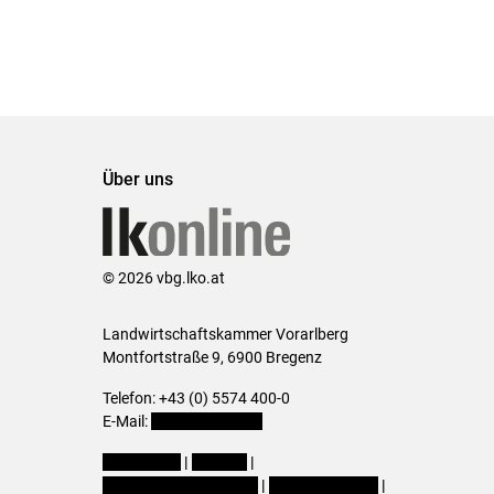
Über uns
© 2026 vbg.lko.at
Landwirtschaftskammer Vorarlberg
Montfortstraße 9, 6900 Bregenz
Telefon: +43 (0) 5574 400-0
E-Mail:
office@lk-vbg.at
Impressum
|
Kontakt
|
Datenschutzerklärung
|
Barrierefreiheit
|