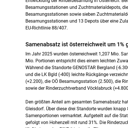
Entwicklung der Rinderbesamung in Österreich. Ber
Besamungsstationen und Zuchtmaterialdepots, die M
Besamungsstationen sowie sieben Zuchtmaterialde
Besamungsstationen und 13 Depots über eine Zul
EU-Richtlinie 88/407.
Samenabsatz ist österreichweit um 1% 
Im Jahr 2025 wurden österreichweit 1,207 Mio. Sa
Mio. Portionen entspricht dies einem leichten Zu
Während die Standorte GENOSTAR Bergland (-6.300 P
und die LK Bgld (-400) leichte Rückgänge verzeich
(+2.200), die OÖ Besamungsstation (2.500), die Ri
sowie der Rinderzuchtverband Vöcklabruck (+4.800)
Den größten Anteil am gesamten Samenabsatz hat
Gleisdorf. Über diese drei Standorte wurden knapp 8
Samenportionen vermarktet. Aufgeteilt auf die Sta
gefolgt von Hohenzell mit rund 31%. Die Rinderzuch