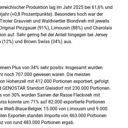
rreichischer Produktion lag im Jahr 2025 bei 61,6% und
jahr (+0,8 Prozentpunkte). Besonders hoch war der
Tiroler Grauvieh und Waldviertler Blondvieh mit jeweils
Original Pinzgauer (91%), Limousin (88%) und Charolais
on auf. Sehr gering fiel der Anteil hingegen bei Jersey
in (12%) und Brown Swiss (34%) aus.
einem Plus von 34% sehr positiv. Insgesamt wurden
ahr noch 707.000 gewesen waren. Die meisten
Hohenzell mit 412.000 Portionen exportiert, gefolgt
 GENOSTAR Standort Gleisdorf mit 230.000 Portionen.
us von 30% wurden Samen der Rasse Fleckvieh mit
iss konnte um 71% auf 82.000 exportierte Portionen
se Weiß-Blaue-Belgier, 15.000 von Limousin und 9.000
mten Exporten standen Importe von 463.000 Portionen
nz von rund 483.000 Portionen ergab.