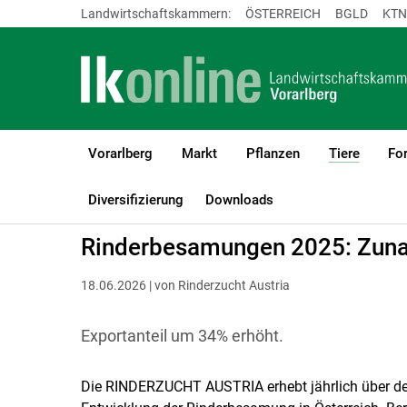
Landwirtschaftskammern:
ÖSTERREICH
BGLD
KTN
Vorarlberg
Markt
Pflanzen
Tiere
For
(current
LK Vorarlberg
Tiere
Rinder
Rinderzucht & Allgemeines
Diversifizierung
Downloads
Rinderbesamungen 2025: Zun
18.06.2026 | von Rinderzucht Austria
Exportanteil um 34% erhöht.
Die RINDERZUCHT AUSTRIA erhebt jährlich über d