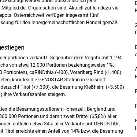
ücksichtigt werden dabei ausschließlich jene
E
itglied der Organisation sind. Aktuell zählen dazu vier
pots. Österreichweit verfügen insgesamt fünf
assung für den Innergemeinschaftlichen Handel gemäß
2
gestiegen
E
e
menportionen verkauft. Gegenüber dem Vorjahr mit 1,194
wachs von etwa 12.000 Portionen beziehungsweise 1%.
A
ortionien), caRINDthia (-400), Vorarlberg Rind (-1.400)
neten, konnten die GENOSTAR-Station in Gleisdorf
nderzucht Tirol (+7.300), die Besamung Kleßheim (+3.500)
P
 ihre Verkaufszahlen steigern.
R
Skip to main content
ten die Besamungsstationen Hohenzell, Bergland und
00.000 Portionen und damit zweit Drittel (65,8%) aller
tionen entfielen etwa 34% aller Verkäufe auf GENOSTAR,
t Tirol erreichte einen Anteil von 14% bzw. die Besamung