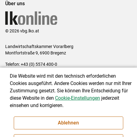
Über uns
© 2026 vbg.lko.at
Landwirtschaftskammer Vorarlberg
Montfortstraße 9, 6900 Bregenz
Telefon: +43 (0) 5574 400-0
E-Mail:
office@lk-vbg.at
Die Website wird mit den technisch erforderlichen
Impressum
|
Kontakt
|
Datenschutzerklärung
|
Barrierefreiheit
|
Cookies ausgeführt. Andere Cookies werden nur mit Ihrer
Cookie-Einstellungen
Zustimmung gesetzt. Sie können Ihre Entscheidung für
diese Website in den
Cookie-Einstellungen
jederzeit
einsehen und korrigieren.
NEWSLETTER
Ablehnen