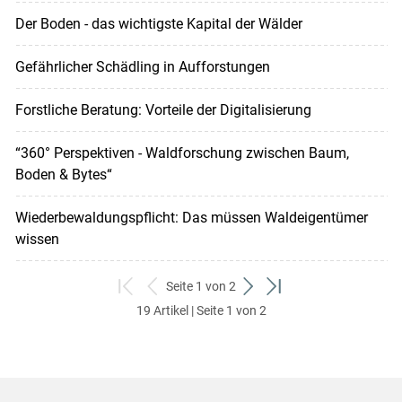
Der Boden - das wichtigste Kapital der Wälder
Gefährlicher Schädling in Aufforstungen
Forstliche Beratung: Vorteile der Digitalisierung
“360° Perspektiven - Waldforschung zwischen Baum,
Boden & Bytes“
Wiederbewaldungspflicht: Das müssen Waldeigentümer
wissen
Seite 1 von 2
zum
zurück
weiter
zum
19 Artikel | Seite 1 von 2
ersten
zum
zum
letzten
Set
vorigen
nächsten
Set
Set
Set