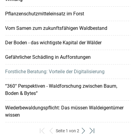
Pflanzenschutzmitteleinsatz im Forst
Vom Samen zum zukunftsfähigen Waldbestand
Der Boden - das wichtigste Kapital der Wälder
Gefährlicher Schädling in Aufforstungen
Forstliche Beratung: Vorteile der Digitalisierung
“360° Perspektiven - Waldforschung zwischen Baum,
Boden & Bytes“
Wiederbewaldungspflicht: Das müssen Waldeigentümer
wissen
Seite 1 von 2
zum
zurück
weiter
zum