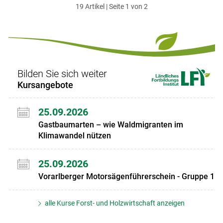
19 Artikel | Seite 1 von 2
ersten
zum
zum
letzten
Set
vorigen
nächsten
Set
Set
Set
Bilden Sie sich weiter
Kursangebote
25.09.2026
Gastbaumarten – wie Waldmigranten im
Klimawandel nützen
25.09.2026
Vorarlberger Motorsägenführerschein - Gruppe 1
alle Kurse Forst- und Holzwirtschaft anzeigen