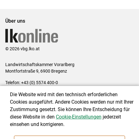
Über uns
© 2026 vbg.lko.at
Landwirtschaftskammer Vorarlberg
Montfortstraße 9, 6900 Bregenz
Telefon: +43 (0) 5574 400-0
E-Mail:
office@lk-vbg.at
Die Website wird mit den technisch erforderlichen
Impressum
|
Kontakt
|
Datenschutzerklärung
|
Barrierefreiheit
|
Cookies ausgeführt. Andere Cookies werden nur mit Ihrer
Cookie-Einstellungen
Zustimmung gesetzt. Sie können Ihre Entscheidung für
diese Website in den
Cookie-Einstellungen
jederzeit
einsehen und korrigieren.
NEWSLETTER