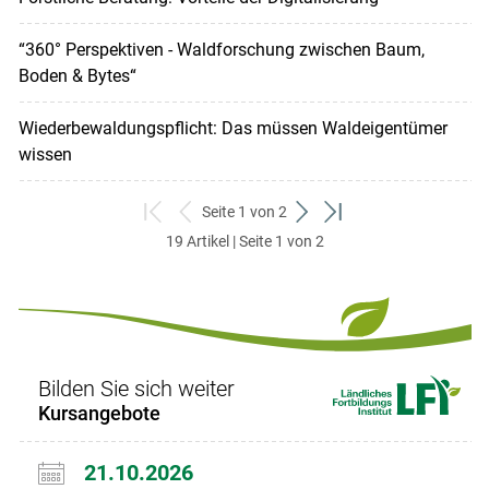
“360° Perspektiven - Waldforschung zwischen Baum,
Boden & Bytes“
Wiederbewaldungspflicht: Das müssen Waldeigentümer
wissen
Seite 1 von 2
zum
zurück
weiter
zum
19 Artikel | Seite 1 von 2
ersten
zum
zum
letzten
Set
vorigen
nächsten
Set
Set
Set
Bilden Sie sich weiter
Kursangebote
21.10.2026