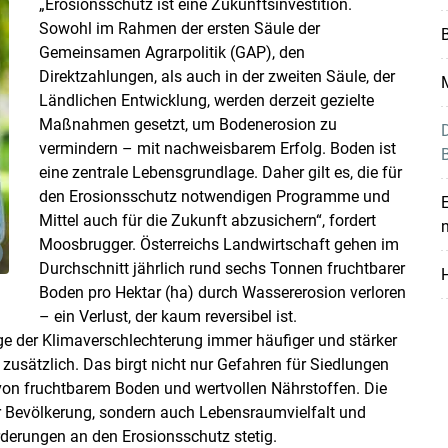
„Erosionsschutz ist eine Zukunftsinvestition.
Sowohl im Rahmen der ersten Säule der
B
Gemeinsamen Agrarpolitik (GAP), den
Direktzahlungen, als auch in der zweiten Säule, der
M
Ländlichen Entwicklung, werden derzeit gezielte
Maßnahmen gesetzt, um Bodenerosion zu
D
vermindern – mit nachweisbarem Erfolg. Boden ist
eine zentrale Lebensgrundlage. Daher gilt es, die für
den Erosionsschutz notwendigen Programme und
Mittel auch für die Zukunft abzusichern“, fordert
Moosbrugger. Österreichs Landwirtschaft gehen im
Skip to main content
Durchschnitt jährlich rund sechs Tonnen fruchtbarer
Boden pro Hektar (ha) durch Wassererosion verloren
– ein Verlust, der kaum reversibel ist.
ge der Klimaverschlechterung immer häufiger und stärker
 zusätzlich. Das birgt nicht nur Gefahren für Siedlungen
 von fruchtbarem Boden und wertvollen Nährstoffen. Die
er Bevölkerung, sondern auch Lebensraumvielfalt und
derungen an den Erosionsschutz stetig.