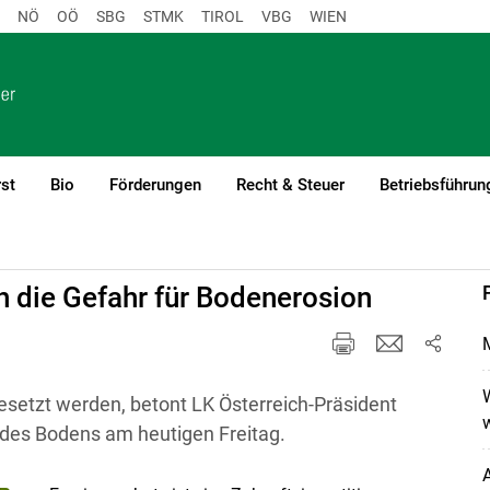
NÖ
OÖ
SBG
STMK
TIROL
VBG
WIEN
st
Bio
Förderungen
Recht & Steuer
Betriebsführun
mitteilungen
h die Gefahr für Bodenerosion
M
W
tzt werden, betont LK Österreich-Präsident
w
des Bodens am heutigen Freitag.