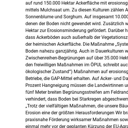
auf rund 150.000 Hektar Ackerfläche mit erosionsg
mittels Mulchsaat um. Zu diesen Kulturen zählen Ac
Sonnenblume und Sorghum. Auf insgesamt 10.000 H
denen der Boden nicht gewendet wird. Zusätzlich 
Hektar zur Erosionsminderung gefördert. Darüber 
dass Ackerböden auch außerhalb der Vegetationsze
der heimischen Ackerfläche. Die Maßnahme „Syste
Boden nahezu ganzjährig. Auch in Dauerkulturen w
Zwischenreihen-Begrünungen auf über 35.000 Hekt
den freiwilligen Maßnahmen im ÖPUL schreibt auch
ökologischer Zustand“) Maßnahmen auf erosionsgefäh
Betriebe, die GAP-Mittel erhalten. Auf Acker- und D
Prozent Hangneigung müssen die Landwirtinnen u
fünf Meter breiten Begrünungsstreifen am Feldran
verhindert, dass Boden bei Starkregen abgeschwe
„Trotz der vielfältigen Maßnahmen, die unsere Bäue
Erosion eine der größten Herausforderungen Wir b
praxisnahe Förderung wirksamer Maßnahmen sowie g
einmal mehr vor der geplanten Kürzung der EU-Agr