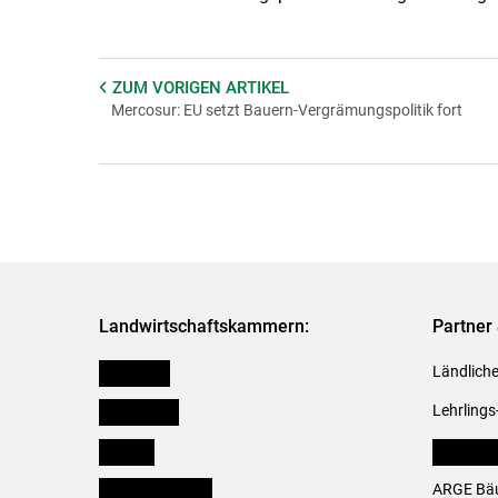
ZUM VORIGEN
ARTIKEL
Mercosur: EU setzt Bauern-Vergrämungspolitik fort
Landwirtschaftskammern:
Partner 
Österreich
Ländliche
Burgenland
Lehrlings
Kärnten
LK Fachv
Niederösterreich
ARGE Bäu