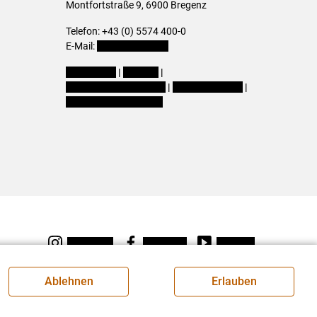
Montfortstraße 9, 6900 Bregenz
Telefon: +43 (0) 5574 400-0
E-Mail:
office@lk-vbg.at
Impressum
|
Kontakt
|
Datenschutzerklärung
|
Barrierefreiheit
|
Cookie-Einstellungen
Instagram
Facebook
Youtube
Ablehnen
Erlauben