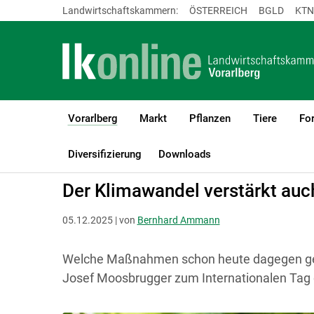
Landwirtschaftskammern:
ÖSTERREICH
BGLD
KTN
Vorarlberg
Markt
Pflanzen
Tiere
For
(current)1
LK Vorarlberg
Vorarlberg
Publikationen & Mediathek
Presse
Diversifizierung
Downloads
Der Klimawandel verstärkt auc
05.12.2025 | von
Bernhard Ammann
Welche Maßnahmen schon heute dagegen gese
Josef Moosbrugger zum Internationalen Tag 