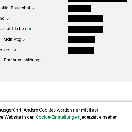
alität Bauernhof
Festbox-Box
end
Informationstafeln
.schafft.Leben
Forst & Holzservice
 – Mein Weg
Ofenholzbörse
wisser
Kleinanzeigen
 – Ernährungsbildung
ausgeführt. Andere Cookies werden nur mit Ihrer
se Website in den
Cookie-Einstellungen
jederzeit einsehen