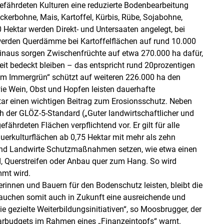
efährdeten Kulturen eine reduzierte Bodenbearbeitung
kerbohne, Mais, Kartoffel, Kürbis, Rübe, Sojabohne,
ektar werden Direkt- und Untersaaten angelegt, bei
werden Querdämme bei Kartoffelflächen auf rund 10.000
hinaus sorgen Zwischenfrüchte auf etwa 270.000 ha dafür,
it bedeckt bleiben – das entspricht rund 20prozentigen
m Immergrün“ schützt auf weiteren 226.000 ha den
ie Wein, Obst und Hopfen leisten dauerhafte
ar einen wichtigen Beitrag zum Erosionsschutz. Neben
 der GLÖZ-5-Standard („Guter landwirtschaftlicher und
rdeten Flächen verpflichtend vor. Er gilt für alle
auerkulturflächen ab 0,75 Hektar mit mehr als zehn
nd Landwirte Schutzmaßnahmen setzen, wie etwa einen
d, Querstreifen oder Anbau quer zum Hang. So wird
mmt wird.
rinnen und Bauern für den Bodenschutz leisten, bleibt die
rauchen somit auch in Zukunft eine ausreichende und
ezielte Weiterbildungsinitiativen“, so Moosbrugger, der
arbudgets im Rahmen eines „Finanzeintopfs“ warnt.