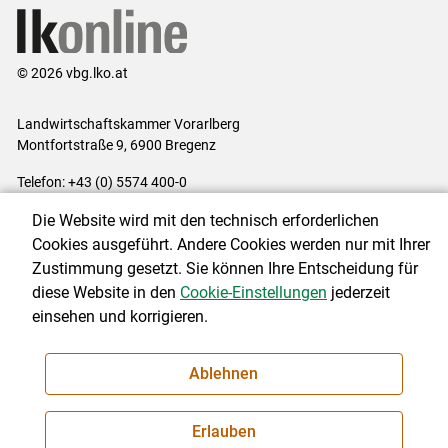
© 2026 vbg.lko.at
Landwirtschaftskammer Vorarlberg
Montfortstraße 9, 6900 Bregenz
Telefon: +43 (0) 5574 400-0
E-Mail:
office@lk-vbg.at
Die Website wird mit den technisch erforderlichen
Impressum
|
Kontakt
|
Datenschutzerklärung
|
Barrierefreiheit
|
Cookies ausgeführt. Andere Cookies werden nur mit Ihrer
Cookie-Einstellungen
Zustimmung gesetzt. Sie können Ihre Entscheidung für
diese Website in den
Cookie-Einstellungen
jederzeit
einsehen und korrigieren.
NEWSLETTER
Ablehnen
Erlauben