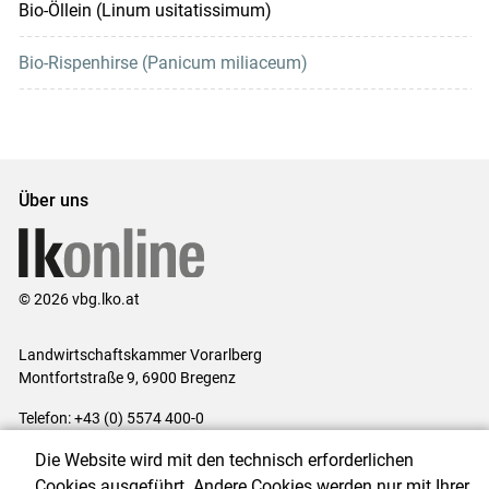
Bio-Öllein (Linum usitatissimum)
Bio-Rispenhirse (Panicum miliaceum)
Über uns
© 2026 vbg.lko.at
Landwirtschaftskammer Vorarlberg
Montfortstraße 9, 6900 Bregenz
Telefon: +43 (0) 5574 400-0
E-Mail:
office@lk-vbg.at
Die Website wird mit den technisch erforderlichen
Impressum
|
Kontakt
|
Datenschutzerklärung
|
Barrierefreiheit
|
Cookies ausgeführt. Andere Cookies werden nur mit Ihrer