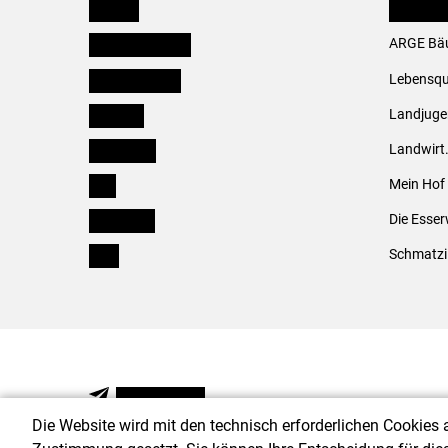
Kärnten
LK Fachv
Niederösterreich
ARGE Bäu
Oberösterreich
Lebensqu
Salzburg
Landjug
Steiermark
Landwirt
Tirol
Mein Hof
Vorarlberg
Die Esser
Wien
Schmatzi
NEWSLETTER
Die Website wird mit den technisch erforderlichen Cookies 