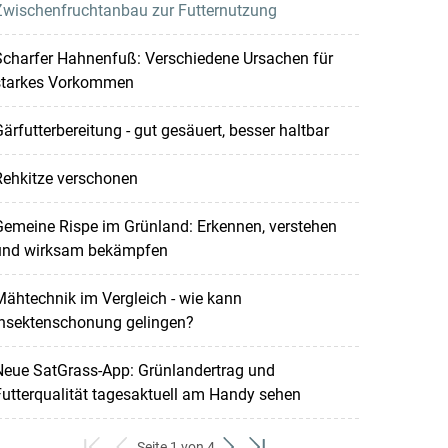
Zwischenfruchtanbau zur Futternutzung
Scharfer Hahnenfuß: Verschiedene Ursachen für
starkes Vorkommen
ärfutterbereitung - gut gesäuert, besser haltbar
Rehkitze verschonen
emeine Rispe im Grünland: Erkennen, verstehen
und wirksam bekämpfen
ähtechnik im Vergleich - wie kann
Insektenschonung gelingen?
Neue SatGrass-App: Grünlandertrag und
utterqualität tagesaktuell am Handy sehen
Seite 1 von 4