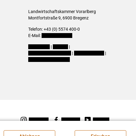
Landwirtschaftskammer Vorarlberg
Montfortstraße 9, 6900 Bregenz
Telefon: +43 (0) 5574 400-0
E-Mail:
office@lk-vbg.at
Impressum
|
Kontakt
|
Datenschutzerklärung
|
Barrierefreiheit
|
Cookie-Einstellungen
Instagram
Facebook
Youtube