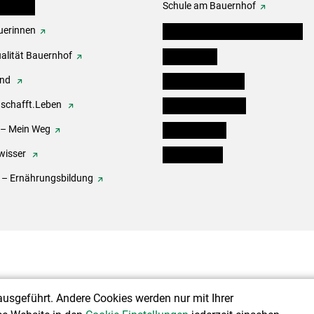
erbände
Schule am Bauernhof
erinnen
Angebote für Kinder und Schüler
alität Bauernhof
Festbox-Box
end
Informationstafeln
.schafft.Leben
Forst & Holzservice
 – Mein Weg
Ofenholzbörse
wisser
Kleinanzeigen
 – Ernährungsbildung
ausgeführt. Andere Cookies werden nur mit Ihrer