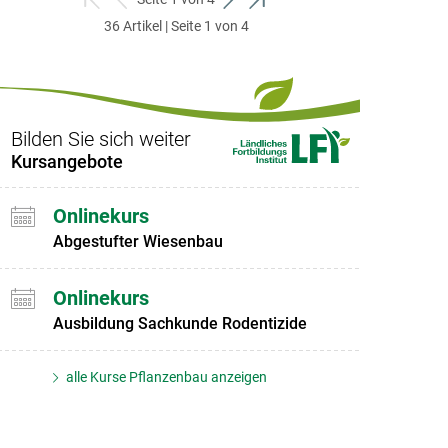
zum
zurück
weiter
zum
36 Artikel | Seite 1 von 4
ersten
zum
zum
letzten
Set
vorigen
nächsten
Set
Set
Set
Bilden Sie sich weiter
Kursangebote
Onlinekurs
Abgestufter Wiesenbau
Onlinekurs
Ausbildung Sachkunde Rodentizide
alle Kurse Pflanzenbau anzeigen