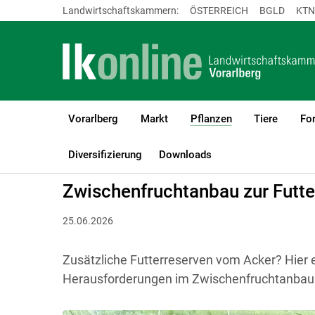
Landwirtschaftskammern:
ÖSTERREICH
BGLD
KTN
Vorarlberg
Markt
Pflanzen
Tiere
For
(current)1
LK Vorarlberg
Pflanzen
Grünland & Futterbau
Diversifizierung
Downloads
Zwischenfruchtanbau zur Futt
25.06.2026
Zusätzliche Futterreserven vom Acker? Hier e
Herausforderungen im Zwischenfruchtanbau