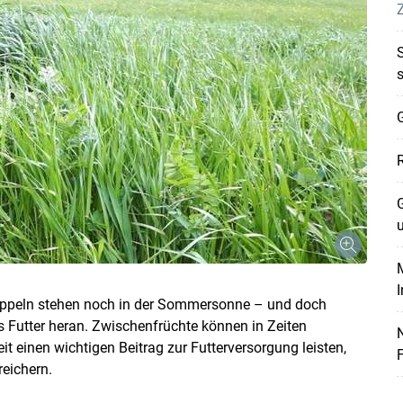
G
G
Skip to main content
M
toppeln stehen noch in der Sommersonne – und doch
s Futter heran. Zwischenfrüchte können in Zeiten
einen wichtigen Beitrag zur Futterversorgung leisten,
F
eichern.