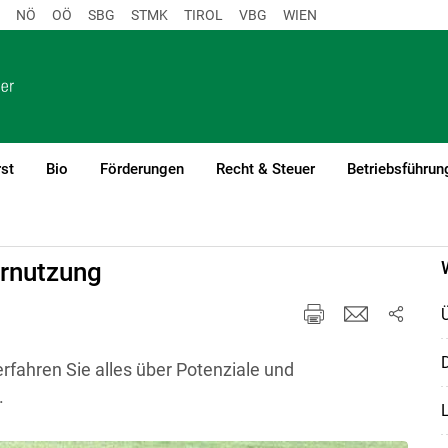
NÖ
OÖ
SBG
STMK
TIROL
VBG
WIEN
st
Bio
Förderungen
Recht & Steuer
Betriebsführun
ernutzung
D
rfahren Sie alles über Potenziale und
.