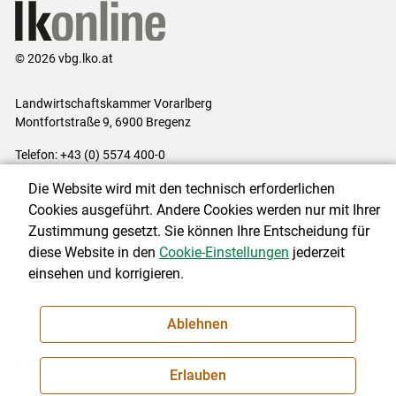
© 2026 vbg.lko.at
Landwirtschaftskammer Vorarlberg
Montfortstraße 9, 6900 Bregenz
Telefon: +43 (0) 5574 400-0
E-Mail:
office@lk-vbg.at
Die Website wird mit den technisch erforderlichen
Impressum
|
Kontakt
|
Datenschutzerklärung
|
Barrierefreiheit
|
Cookies ausgeführt. Andere Cookies werden nur mit Ihrer
Cookie-Einstellungen
Zustimmung gesetzt. Sie können Ihre Entscheidung für
diese Website in den
Cookie-Einstellungen
jederzeit
einsehen und korrigieren.
NEWSLETTER
Ablehnen
Erlauben