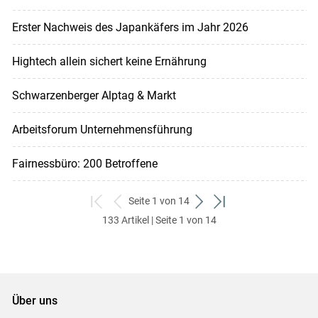
Erster Nachweis des Japankäfers im Jahr 2026
Hightech allein sichert keine Ernährung
Schwarzenberger Alptag & Markt
Arbeitsforum Unternehmensführung
Fairnessbüro: 200 Betroffene
Seite 1 von 14
zum
zurück
weiter
zum
133 Artikel | Seite 1 von 14
ersten
zum
zum
letzten
Set
vorigen
nächsten
Set
Set
Set
Über uns