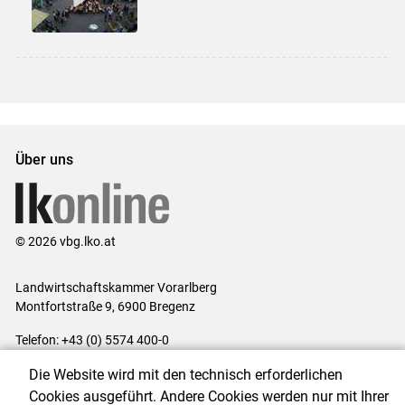
Über uns
© 2026 vbg.lko.at
Landwirtschaftskammer Vorarlberg
Montfortstraße 9, 6900 Bregenz
Telefon: +43 (0) 5574 400-0
E-Mail:
office@lk-vbg.at
Die Website wird mit den technisch erforderlichen
Impressum
|
Kontakt
|
Datenschutzerklärung
|
Barrierefreiheit
|
Cookies ausgeführt. Andere Cookies werden nur mit Ihrer