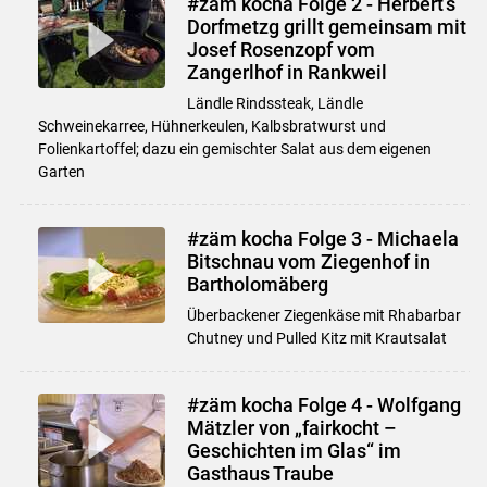
#zäm kocha Folge 2 - Herbert’s
Dorfmetzg grillt gemeinsam mit
Josef Rosenzopf vom
Zangerlhof in Rankweil
Ländle Rindssteak, Ländle
Schweinekarree, Hühnerkeulen, Kalbsbratwurst und
Folienkartoffel; dazu ein gemischter Salat aus dem eigenen
Garten
#zäm kocha Folge 3 - Michaela
Bitschnau vom Ziegenhof in
Bartholomäberg
Überbackener Ziegenkäse mit Rhabarbar
Chutney und Pulled Kitz mit Krautsalat
#zäm kocha Folge 4 - Wolfgang
Mätzler von „fairkocht –
Geschichten im Glas“ im
Gasthaus Traube