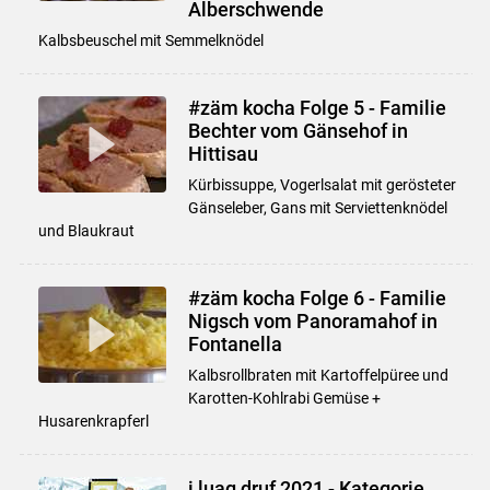
Alberschwende
Kalbsbeuschel mit Semmelknödel
#zäm kocha Folge 5 - Familie
Bechter vom Gänsehof in
Hittisau
Kürbissuppe, Vogerlsalat mit gerösteter
Gänseleber, Gans mit Serviettenknödel
und Blaukraut
#zäm kocha Folge 6 - Familie
Nigsch vom Panoramahof in
Fontanella
Kalbsrollbraten mit Kartoffelpüree und
Karotten-Kohlrabi Gemüse +
Husarenkrapferl
i luag druf 2021 - Kategorie