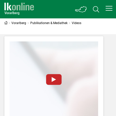
Vorarlberg
Publikationen & Mediathek
Videos
Zum Abspielen von YouTube-Videos auf
dieser Website müssen Cookies gesetzt
werden
.
Für weitere Informationen lesen Sie bitte
unsere
Datenschutzerklärung
.Sie können Ihre
Entscheidung für diese Website in den Cookie-