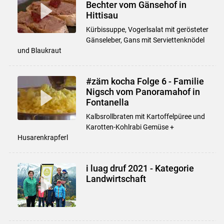
Bechter vom Gänsehof in
Hittisau
Kürbissuppe, Vogerlsalat mit gerösteter
Gänseleber, Gans mit Serviettenknödel
und Blaukraut
#zäm kocha Folge 6 - Familie
Nigsch vom Panoramahof in
Fontanella
Kalbsrollbraten mit Kartoffelpüree und
Karotten-Kohlrabi Gemüse +
Husarenkrapferl
i luag druf 2021 - Kategorie
Landwirtschaft