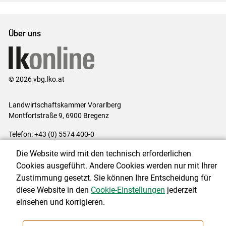
Über uns
© 2026 vbg.lko.at
Landwirtschaftskammer Vorarlberg
Montfortstraße 9, 6900 Bregenz
Telefon: +43 (0) 5574 400-0
E-Mail:
office@lk-vbg.at
Die Website wird mit den technisch erforderlichen
Impressum
|
Kontakt
|
Datenschutzerklärung
|
Barrierefreiheit
|
Cookies ausgeführt. Andere Cookies werden nur mit Ihrer
Cookie-Einstellungen
Zustimmung gesetzt. Sie können Ihre Entscheidung für
diese Website in den
Cookie-Einstellungen
jederzeit
einsehen und korrigieren.
NEWSLETTER