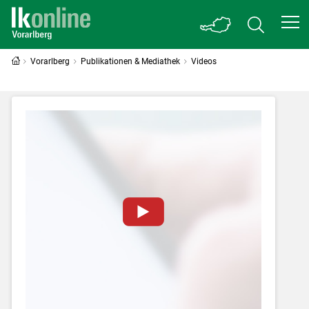
Vorarlberg
Publikationen & Mediathek
Videos
Zum Abspielen von YouTube-Videos auf
dieser Website müssen Cookies gesetzt
werden
.
Für weitere Informationen lesen Sie bitte
unsere
Datenschutzerklärung
.Sie können Ihre
Entscheidung für diese Website in den Cookie-