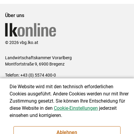
Über uns
© 2026 vbg.lko.at
Landwirtschaftskammer Vorarlberg
Montfortstraße 9, 6900 Bregenz
Telefon: +43 (0) 5574 400-0
E-Mail:
office@lk-vbg.at
Die Website wird mit den technisch erforderlichen
Impressum
|
Kontakt
|
Datenschutzerklärung
|
Barrierefreiheit
|
Cookies ausgeführt. Andere Cookies werden nur mit Ihrer
Cookie-Einstellungen
Zustimmung gesetzt. Sie können Ihre Entscheidung für
diese Website in den
Cookie-Einstellungen
jederzeit
einsehen und korrigieren.
NEWSLETTER
Ablehnen