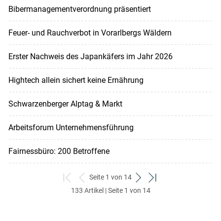
Bibermanagementverordnung präsentiert
Feuer- und Rauchverbot in Vorarlbergs Wäldern
Erster Nachweis des Japankäfers im Jahr 2026
Hightech allein sichert keine Ernährung
Schwarzenberger Alptag & Markt
Arbeitsforum Unternehmensführung
Fairnessbüro: 200 Betroffene
Seite 1 von 14
zum
zurück
weiter
zum
133 Artikel | Seite 1 von 14
ersten
zum
zum
letzten
Set
vorigen
nächsten
Set
Set
Set