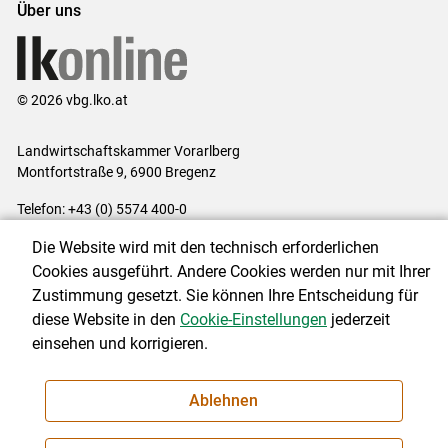
Über uns
© 2026 vbg.lko.at
Landwirtschaftskammer Vorarlberg
Montfortstraße 9, 6900 Bregenz
Telefon: +43 (0) 5574 400-0
E-Mail:
office@lk-vbg.at
Die Website wird mit den technisch erforderlichen
Impressum
|
Kontakt
|
Datenschutzerklärung
|
Barrierefreiheit
|
Cookies ausgeführt. Andere Cookies werden nur mit Ihrer
Cookie-Einstellungen
Zustimmung gesetzt. Sie können Ihre Entscheidung für
diese Website in den
Cookie-Einstellungen
jederzeit
einsehen und korrigieren.
NEWSLETTER
Ablehnen