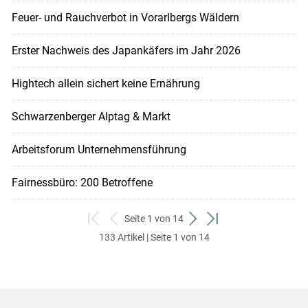
Feuer- und Rauchverbot in Vorarlbergs Wäldern
Erster Nachweis des Japankäfers im Jahr 2026
Hightech allein sichert keine Ernährung
Schwarzenberger Alptag & Markt
Arbeitsforum Unternehmensführung
Fairnessbüro: 200 Betroffene
Seite 1 von 14
zum
zurück
weiter
zum
133 Artikel | Seite 1 von 14
ersten
zum
zum
letzten
Set
vorigen
nächsten
Set
Set
Set