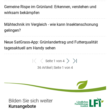
Gemeine Rispe im Grünland: Erkennen, verstehen und
wirksam bekämpfen
Mähtechnik im Vergleich - wie kann Insektenschonung
gelingen?
Neue SatGrass-App: Grünlandertrag und Futterqualität
tagesaktuell am Handy sehen
Seite 1 von 4
zum
zurück
weiter
zum
36 Artikel | Seite 1 von 4
ersten
zum
zum
letzten
Set
vorigen
nächsten
Set
Set
Set
Bilden Sie sich weiter
Kursangebote