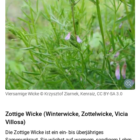
Viersamige Wicke
© Krzysztof Ziarnek, Kenraiz, CC BY-SA 3.0
Zottige Wicke (Winterwicke, Zottelwicke, Vicia
Villosa)
Die Zottige Wicke ist ein ein- bis überjähriges
Samenunkraut. Sie wächst auf warmem, sandigem Lehm