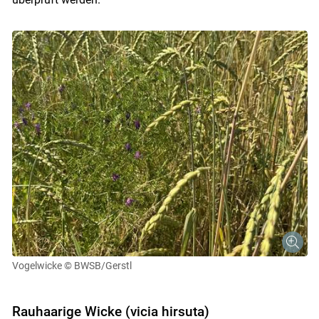
Vogelwicke
© BWSB/Gerstl
Rauhaarige Wicke (vicia hirsuta)