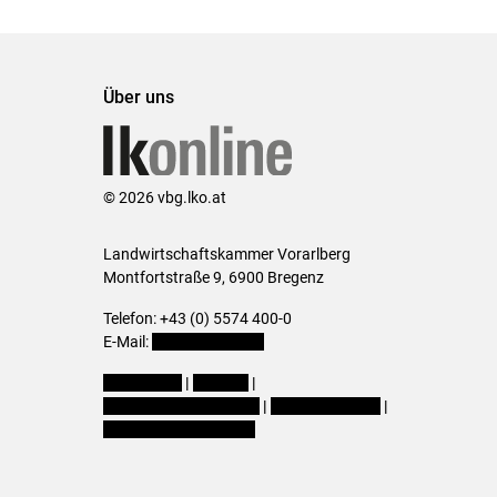
Über uns
© 2026 vbg.lko.at
Landwirtschaftskammer Vorarlberg
Montfortstraße 9, 6900 Bregenz
Telefon: +43 (0) 5574 400-0
E-Mail:
office@lk-vbg.at
Impressum
|
Kontakt
|
Datenschutzerklärung
|
Barrierefreiheit
|
Cookie-Einstellungen