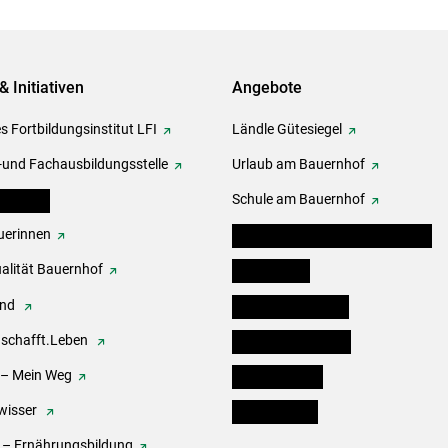
& Initiativen
Angebote
s Fortbildungsinstitut LFI
Ländle Gütesiegel
-und Fachausbildungsstelle
Urlaub am Bauernhof
erbände
Schule am Bauernhof
erinnen
Angebote für Kinder und Schüler
alität Bauernhof
Festbox-Box
end
Informationstafeln
.schafft.Leben
Forst & Holzservice
 – Mein Weg
Ofenholzbörse
wisser
Kleinanzeigen
 – Ernährungsbildung