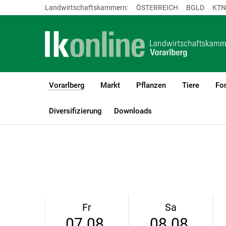
Landwirtschaftskammern:
ÖSTERREICH
BGLD
KTN
Vorarlberg
Markt
Pflanzen
Tiere
For
(current)1
LK Vorarlberg
Vorarlberg
Wetter
Diversifizierung
Downloads
Fr
Sa
07.08.
08.08.