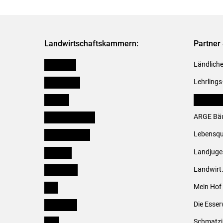
Landwirtschaftskammern:
Partner 
Österreich
Ländliche
Burgenland
Lehrlings
Kärnten
LK Fachv
Niederösterreich
ARGE Bäu
Oberösterreich
Lebensqu
Salzburg
Landjug
Steiermark
Landwirt
Tirol
Mein Hof
Vorarlberg
Die Esser
Wien
Schmatzi