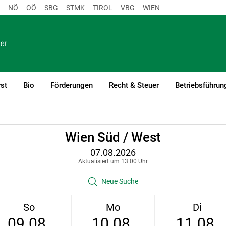
NÖ
OÖ
SBG
STMK
TIROL
VBG
WIEN
st
Bio
Förderungen
Recht & Steuer
Betriebsführun
Wien Süd / West
07.08.2026
Aktualisiert um 13:00 Uhr
Neue Suche
So
Mo
Di
09.08.
10.08.
11.08.