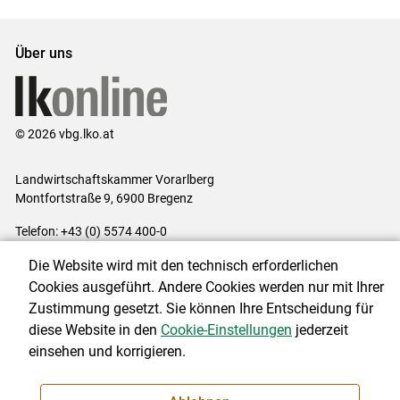
Über uns
© 2026 vbg.lko.at
Landwirtschaftskammer Vorarlberg
Montfortstraße 9, 6900 Bregenz
Telefon: +43 (0) 5574 400-0
E-Mail:
office@lk-vbg.at
Die Website wird mit den technisch erforderlichen
Impressum
|
Kontakt
|
Datenschutzerklärung
|
Barrierefreiheit
|
Cookies ausgeführt. Andere Cookies werden nur mit Ihrer
Cookie-Einstellungen
Zustimmung gesetzt. Sie können Ihre Entscheidung für
diese Website in den
Cookie-Einstellungen
jederzeit
einsehen und korrigieren.
NEWSLETTER