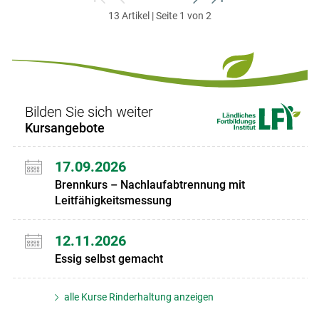
zum
zurück
weiter
zum
13 Artikel | Seite 1 von 2
ersten
zum
zum
letzten
Set
vorigen
nächsten
Set
Set
Set
Bilden Sie sich weiter
Kursangebote
17.09.2026
Brennkurs – Nachlaufabtrennung mit
Leitfähigkeitsmessung
12.11.2026
Essig selbst gemacht
alle Kurse Rinderhaltung anzeigen