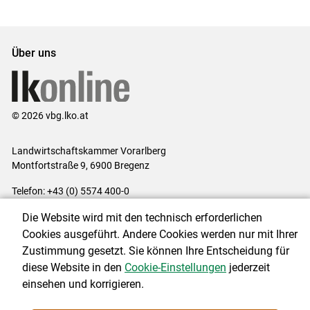
Über uns
© 2026 vbg.lko.at
Landwirtschaftskammer Vorarlberg
Montfortstraße 9, 6900 Bregenz
Telefon: +43 (0) 5574 400-0
E-Mail:
office@lk-vbg.at
Die Website wird mit den technisch erforderlichen
Impressum
|
Kontakt
|
Datenschutzerklärung
|
Barrierefreiheit
|
Cookies ausgeführt. Andere Cookies werden nur mit Ihrer
Cookie-Einstellungen
Zustimmung gesetzt. Sie können Ihre Entscheidung für
diese Website in den
Cookie-Einstellungen
jederzeit
einsehen und korrigieren.
NEWSLETTER