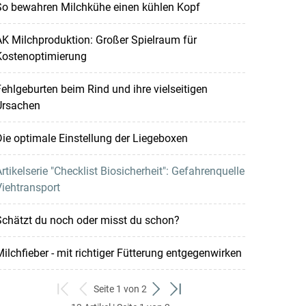
So bewahren Milchkühe einen kühlen Kopf
K Milchproduktion: Großer Spielraum für
Kostenoptimierung
ehlgeburten beim Rind und ihre vielseitigen
Ursachen
ie optimale Einstellung der Liegeboxen
rtikelserie "Checklist Biosicherheit": Gefahrenquelle
iehtransport
chätzt du noch oder misst du schon?
ilchfieber - mit richtiger Fütterung entgegenwirken
Seite 1 von 2
zum
zurück
weiter
zum