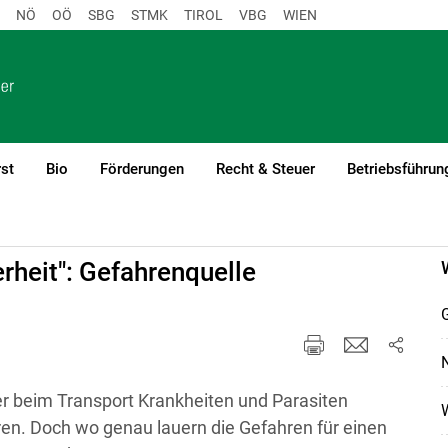
NÖ
OÖ
SBG
STMK
TIROL
VBG
WIEN
st
Bio
Förderungen
Recht & Steuer
Betriebsführun
)1
fort
erheit": Gefahrenquelle
G
N
der beim Transport Krankheiten und Parasiten
en. Doch wo genau lauern die Gefahren für einen