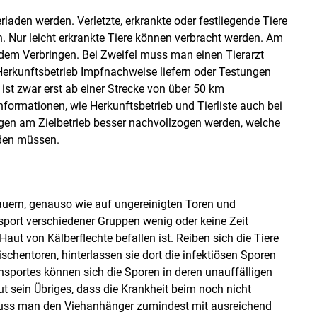
laden werden. Verletzte, erkrankte oder festliegende Tiere
n. Nur leicht erkrankte Tiere können verbracht werden. Am
dem Verbringen. Bei Zweifel muss man einen Tierarzt
Herkunftsbetrieb Impfnachweise liefern oder Testungen
ist zwar erst ab einer Strecke von über 50 km
nformationen, wie Herkunftsbetrieb und Tierliste auch bei
gen am Zielbetrieb besser nachvollzogen werden, welche
rden müssen.
auern, genauso wie auf ungereinigten Toren und
port verschiedener Gruppen wenig oder keine Zeit
 Haut von Kälberflechte befallen ist. Reiben sich die Tiere
chentoren, hinterlassen sie dort die infektiösen Sporen
nsportes können sich die Sporen in deren unauffälligen
ut sein Übriges, dass die Krankheit beim noch nicht
uss man den Viehanhänger zumindest mit ausreichend