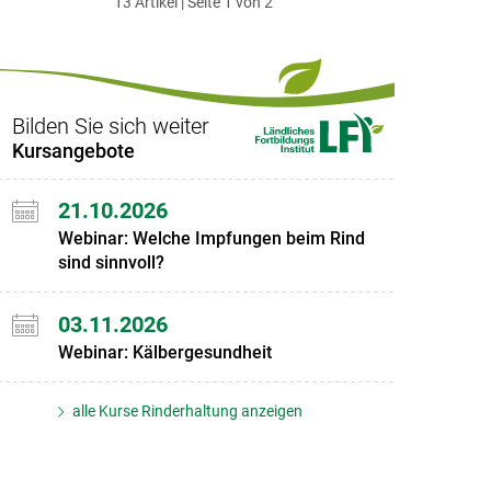
13 Artikel | Seite 1 von 2
ersten
zum
zum
letzten
Set
vorigen
nächsten
Set
Set
Set
Bilden Sie sich weiter
Kursangebote
21.10.2026
Webinar: Welche Impfungen beim Rind
sind sinnvoll?
03.11.2026
Webinar: Kälbergesundheit
alle Kurse Rinderhaltung anzeigen