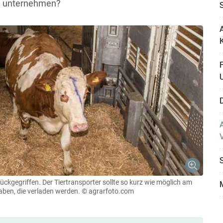
n unternehmen?
A
F
D
A
V
S
rückgegriffen. Der Tiertransporter sollte so kurz wie möglich am
M
haben, die verladen werden.
© agrarfoto.com