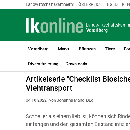
Landwirtschaftskammern:
ÖSTERREICH
BGLD
KTN
Vorarlberg
Markt
Pflanzen
Tiere
For
(current
LK Vorarlberg
Tiere
Rinder
Haltung, Management & Tierkom
Diversifizierung
Downloads
Artikelserie "Checklist Biosich
Viehtransport
04.10.2022 | von Johanna Mandl BEd
Schneller als einem lieb ist, können sich Rin
einfangen und den gesamten Bestand infizier