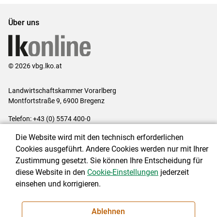
Über uns
© 2026 vbg.lko.at
Landwirtschaftskammer Vorarlberg
Montfortstraße 9, 6900 Bregenz
Telefon: +43 (0) 5574 400-0
E-Mail:
office@lk-vbg.at
Die Website wird mit den technisch erforderlichen
Impressum
|
Kontakt
|
Datenschutzerklärung
|
Barrierefreiheit
|
Cookies ausgeführt. Andere Cookies werden nur mit Ihrer
Cookie-Einstellungen
Zustimmung gesetzt. Sie können Ihre Entscheidung für
diese Website in den
Cookie-Einstellungen
jederzeit
einsehen und korrigieren.
NEWSLETTER
Ablehnen