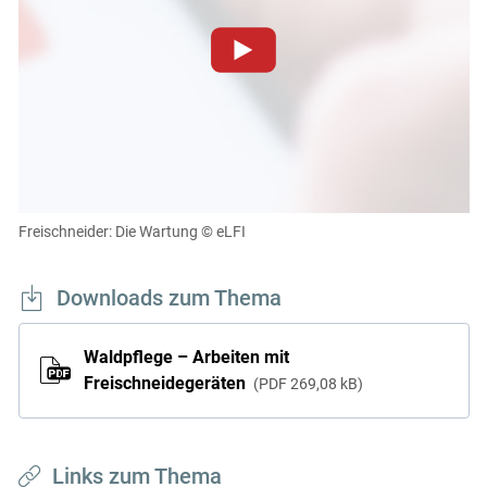
Zum Abspielen von YouTube-Videos auf dieser Website
müssen Cookies gesetzt werden
.
Für weitere Informationen lesen Sie bitte unsere
Datenschutzerklärung
.Sie können Ihre Entscheidung für
diese Website in den Cookie-Einstellungen jederzeit
einsehen und korrigieren
Freischneider: Die Wartung
© eLFI
Cookies Einstellungen
Downloads zum Thema
Akzeptieren
Waldpflege – Arbeiten mit
Freischneidegeräten
PDF
269,08 kB
Links zum Thema