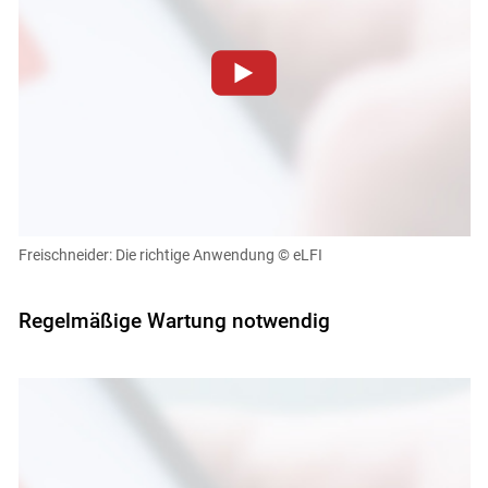
Zum Abspielen von YouTube-Videos auf dieser Website
müssen Cookies gesetzt werden
.
Für weitere Informationen lesen Sie bitte unsere
Datenschutzerklärung
.Sie können Ihre Entscheidung für
diese Website in den Cookie-Einstellungen jederzeit
einsehen und korrigieren
Freischneider: Die richtige Anwendung
© eLFI
Cookies Einstellungen
Regelmäßige Wartung notwendig
Akzeptieren