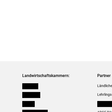
Landwirtschaftskammern:
Partner 
Österreich
Ländliche
Burgenland
Lehrlings
Kärnten
LK Fachv