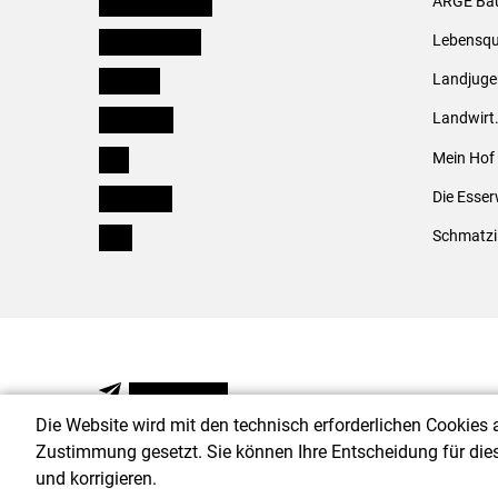
Niederösterreich
ARGE Bäu
Oberösterreich
Lebensqu
Salzburg
Landjug
Steiermark
Landwirt
Tirol
Mein Hof
Vorarlberg
Die Esser
Wien
Schmatzi
NEWSLETTER
Die Website wird mit den technisch erforderlichen Cookies 
Zustimmung gesetzt. Sie können Ihre Entscheidung für die
und korrigieren.