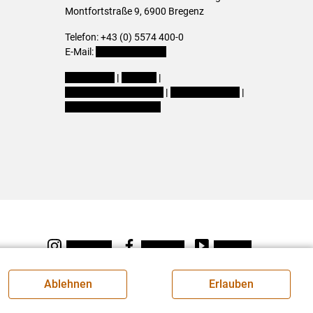
Montfortstraße 9, 6900 Bregenz
Telefon: +43 (0) 5574 400-0
E-Mail:
office@lk-vbg.at
Impressum
|
Kontakt
|
Datenschutzerklärung
|
Barrierefreiheit
|
Cookie-Einstellungen
Instagram
Facebook
Youtube
Ablehnen
Erlauben