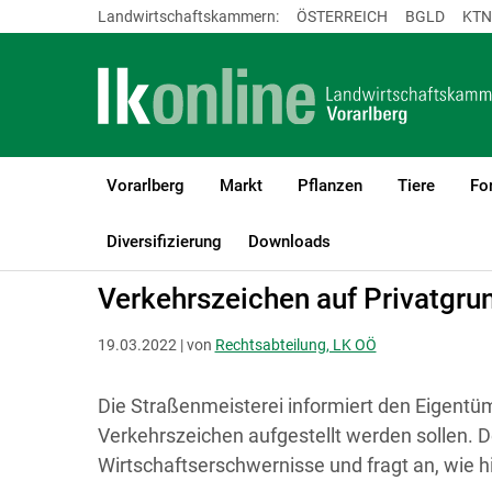
Landwirtschaftskammern:
ÖSTERREICH
BGLD
KTN
Vorarlberg
Markt
Pflanzen
Tiere
Fo
LK Vorarlberg
Recht & Steuer
Grundeigentum
Allgemeines
Diversifizierung
Downloads
Verkehrszeichen auf Privatgru
19.03.2022 | von
Rechtsabteilung, LK OÖ
Die Straßenmeisterei informiert den Eigentüm
Verkehrszeichen aufgestellt werden sollen. D
Wirtschaftserschwernisse und fragt an, wie hi