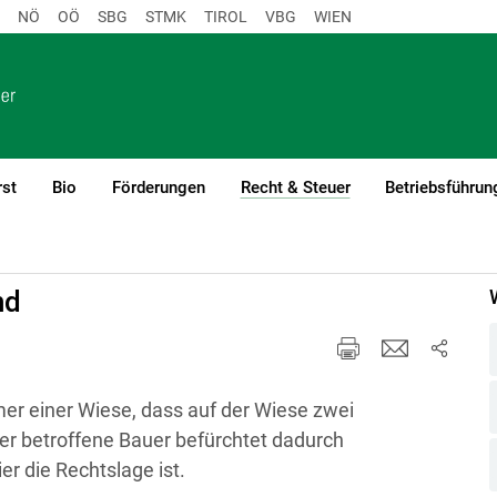
NÖ
OÖ
SBG
STMK
TIROL
VBG
WIEN
rst
Bio
Förderungen
Recht & Steuer
Betriebsführun
(current)1
nd
er einer Wiese, dass auf der Wiese zwei
er betroffene Bauer befürchtet dadurch
er die Rechtslage ist.