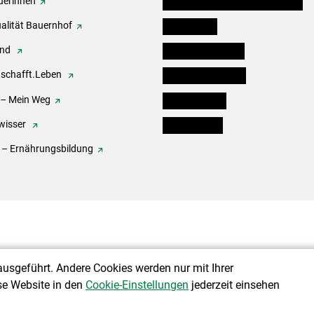
erinnen
Angebote für Kinder und Schüler
alität Bauernhof
Festbox-Box
end
Informationstafeln
.schafft.Leben
Forst & Holzservice
 – Mein Weg
Ofenholzbörse
wisser
Kleinanzeigen
 – Ernährungsbildung
ausgeführt. Andere Cookies werden nur mit Ihrer
se Website in den
Cookie-Einstellungen
jederzeit einsehen