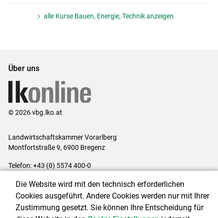
alle Kurse Bauen, Energie, Technik anzeigen
Über uns
© 2026 vbg.lko.at
Landwirtschaftskammer Vorarlberg
Montfortstraße 9, 6900 Bregenz
Telefon: +43 (0) 5574 400-0
E-Mail:
office@lk-vbg.at
Die Website wird mit den technisch erforderlichen
Impressum
|
Kontakt
|
Datenschutzerklärung
|
Barrierefreiheit
|
Cookies ausgeführt. Andere Cookies werden nur mit Ihrer
Cookie-Einstellungen
Zustimmung gesetzt. Sie können Ihre Entscheidung für