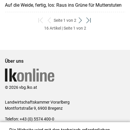
Auf die Weide, fertig, los: Raus ins Grüne für Mutterstuten
Seite 1 von 2
zum
zurück
weiter
zum
16 Artikel | Seite 1 von 2
ersten
zum
zum
letzten
Set
vorigen
nächsten
Set
Set
Set
Über uns
© 2026 vbg.lko.at
Landwirtschaftskammer Vorarlberg
Montfortstraße 9, 6900 Bregenz
Telefon: +43 (0) 5574 400-0
E-Mail:
office@lk-vbg.at