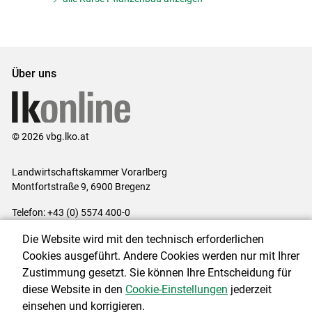
Über uns
© 2026 vbg.lko.at
Landwirtschaftskammer Vorarlberg
Montfortstraße 9, 6900 Bregenz
Telefon: +43 (0) 5574 400-0
E-Mail:
office@lk-vbg.at
Die Website wird mit den technisch erforderlichen
Impressum
|
Kontakt
|
Datenschutzerklärung
|
Barrierefreiheit
|
Cookies ausgeführt. Andere Cookies werden nur mit Ihrer
Cookie-Einstellungen
Zustimmung gesetzt. Sie können Ihre Entscheidung für
diese Website in den
Cookie-Einstellungen
jederzeit
einsehen und korrigieren.