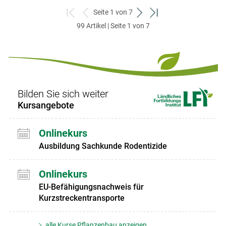
Seite 1 von 7
zum
zurück
weiter
zum
99 Artikel | Seite 1 von 7
ersten
zum
zum
letzten
Set
vorigen
nächsten
Set
Set
Set
Bilden Sie sich weiter
Kursangebote
Onlinekurs
Ausbildung Sachkunde Rodentizide
Onlinekurs
EU-Befähigungsnachweis für
Kurzstreckentransporte
alle Kurse Pflanzenbau anzeigen