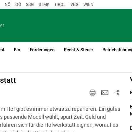
NÖ
OÖ
SBG
STMK
TIROL
VBG
WIEN
rst
Bio
Förderungen
Recht & Steuer
Betriebsführun
ung
statt
N
E
m Hof gibt es immer etwas zu reparieren. Ein gutes
l
s passende Modell wählt, spart Zeit, Geld und
fahren sich für die Hofwerkstatt eignen, worauf es
D