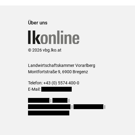
Über uns
© 2026 vbg.lko.at
Landwirtschaftskammer Vorarlberg
Montfortstraße 9, 6900 Bregenz
Telefon: +43 (0) 5574 400-0
E-Mail:
office@lk-vbg.at
Impressum
|
Kontakt
|
Datenschutzerklärung
|
Barrierefreiheit
|
Cookie-Einstellungen