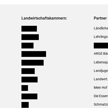
Landwirtschaftskammern:
Partner 
Österreich
Ländliche
Burgenland
Lehrlings
Kärnten
LK Fachv
Niederösterreich
ARGE Bäu
Oberösterreich
Lebensqu
Salzburg
Landjug
Steiermark
Landwirt
Tirol
Mein Hof
Vorarlberg
Die Esser
Wien
Schmatzi