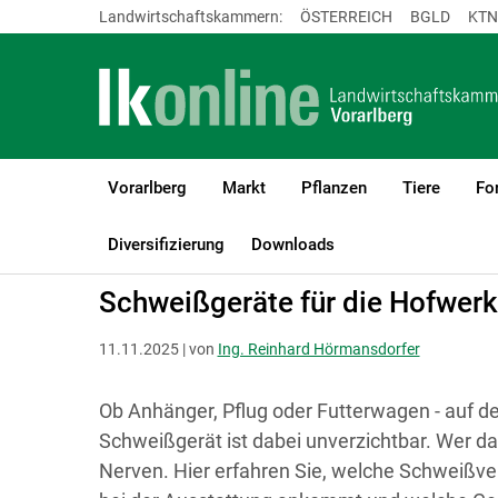
Landwirtschaftskammern:
ÖSTERREICH
BGLD
KTN
Vorarlberg
Markt
Pflanzen
Tiere
Fo
LK Vorarlberg
Bauen, Energie & Technik
Technik & Digitalisier
Diversifizierung
Downloads
Schweißgeräte für die Hofwerk
11.11.2025 | von
Ing. Reinhard Hörmansdorfer
Ob Anhänger, Pflug oder Futterwagen - auf de
Schweißgerät ist dabei unverzichtbar. Wer da
Nerven. Hier erfahren Sie, welche Schweißver