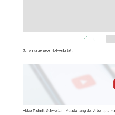
Schweissgeraete_Hofwerkstatt
Zum Abspielen von YouTube-Videos auf 
Für weitere Informationen lesen Sie bitte unsere
diese Website in den Cookie-Einste
Video Technik: Schweißen - Ausstattung des Arbeitsplatz