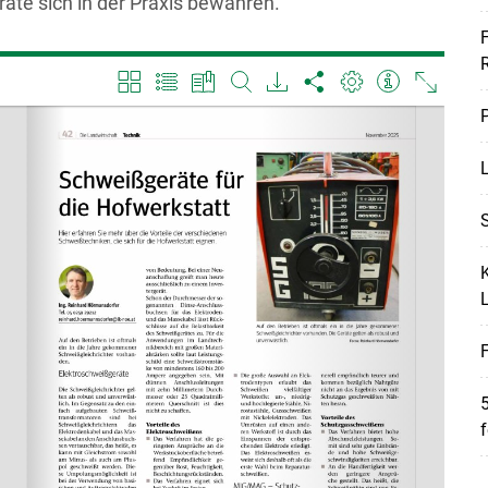
te sich in der Praxis bewähren.
F
P
L
S
K
F
Skip to main content
5
f