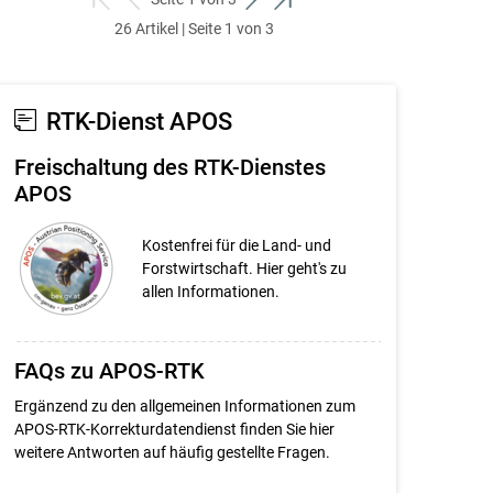
zum
zurück
weiter
zum
26 Artikel | Seite 1 von 3
ersten
zum
zum
letzten
Set
vorigen
nächsten
Set
Set
Set
RTK-Dienst APOS
Freischaltung des RTK-Dienstes
APOS
Kostenfrei für die Land- und
Forstwirtschaft. Hier geht's zu
allen Informationen.
FAQs zu APOS-RTK
Ergänzend zu den allgemeinen Informationen zum
APOS-RTK-Korrekturdatendienst finden Sie hier
weitere Antworten auf häufig gestellte Fragen.