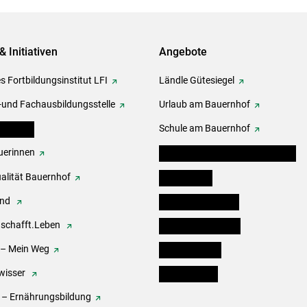
& Initiativen
Angebote
s Fortbildungsinstitut LFI
Ländle Gütesiegel
-und Fachausbildungsstelle
Urlaub am Bauernhof
erbände
Schule am Bauernhof
erinnen
Angebote für Kinder und Schüler
alität Bauernhof
Festbox-Box
end
Informationstafeln
.schafft.Leben
Forst & Holzservice
 – Mein Weg
Ofenholzbörse
wisser
Kleinanzeigen
 – Ernährungsbildung