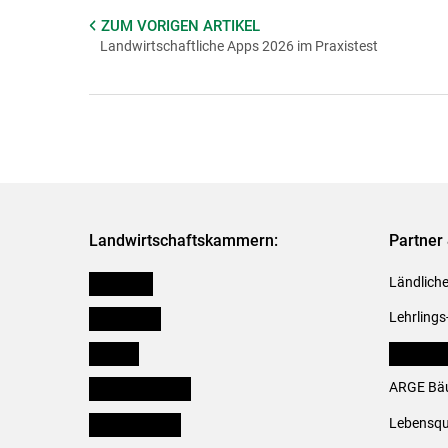
ZUM VORIGEN
ARTIKEL
Landwirtschaftliche Apps 2026 im Praxistest
Landwirtschaftskammern:
Partner 
Österreich
Ländliche
Burgenland
Lehrlings
Kärnten
LK Fachv
Niederösterreich
ARGE Bäu
Oberösterreich
Lebensqu