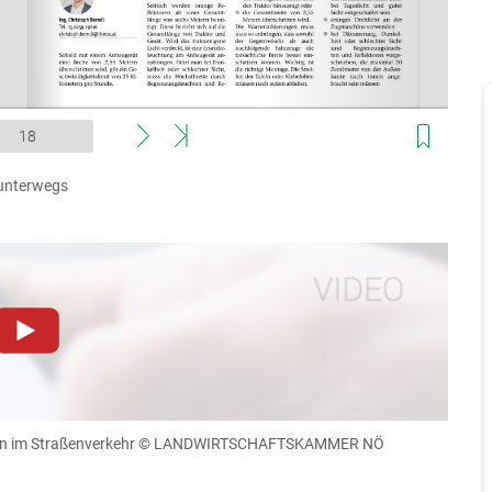
unterwegs
dieser Website müssen Cookies gesetzt werden
.
Datenschutzerklärung
.Sie können Ihre Entscheidung für
llungen jederzeit einsehen und korrigieren
n im Straßenverkehr
© LANDWIRTSCHAFTSKAMMER NÖ
n
Akzeptieren