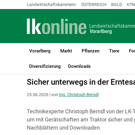
Landwirtschaftskammern:
ÖSTERREICH
BGLD
KTN
Vorarlberg
Markt
Pflanzen
Tiere
Fo
LK Vorarlberg
Bauen, Energie & Technik
Technik & Digitalisier
Diversifizierung
Downloads
Sicher unterwegs in der Erntes
25.06.2026 | von
Ing. Christoph Berndl
Technikexperte Christoph Berndl von der LK-
um mit Gerätschaften am Traktor sicher und 
Nachblättern und Downloaden.