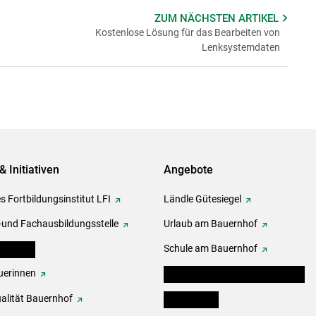
ZUM NÄCHSTEN
ARTIKEL
Kostenlose Lösung für das Bearbeiten von
Lenksystemdaten
& Initiativen
Angebote
s Fortbildungsinstitut LFI
Ländle Gütesiegel
-und Fachausbildungsstelle
Urlaub am Bauernhof
erbände
Schule am Bauernhof
erinnen
Angebote für Kinder und Schüler
alität Bauernhof
Festbox-Box