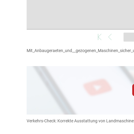
Mit_Anbaugeraeten_und__gezogenen_Maschinen_sicher_
Zum Abspielen von YouTube-Videos auf 
Für weitere Informationen lesen Sie bitte unsere
diese Website in den Cookie-Einste
Verkehrs-Check: Korrekte Ausstattung von Landmaschine
Cookies Einstellunge