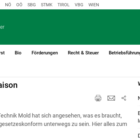
NÖ
OÖ
SBG
STMK
TIROL
VBG
WIEN
rst
Bio
Förderungen
Recht & Steuer
Betriebsführun
ung
aison
N
E
Technik Mold hat sich angesehen, was es braucht,
l
gesetzeskonform unterwegs zu sein. Hier alles zum
D