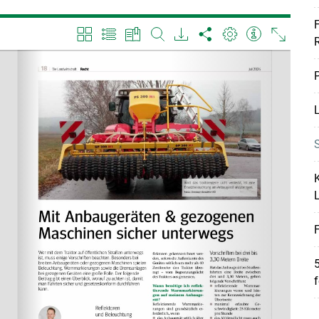
F
P
L
S
K
Skip to main content
F
5
f