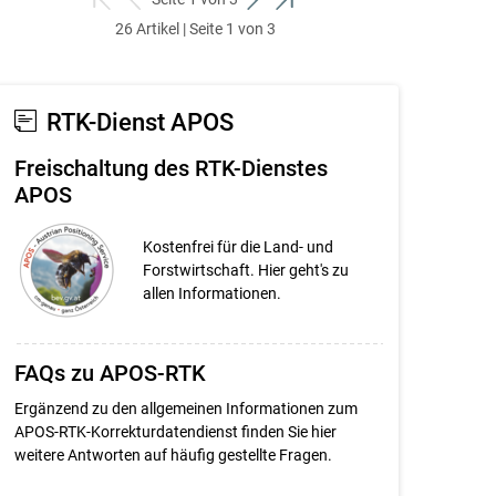
zum
zurück
weiter
zum
26 Artikel | Seite 1 von 3
ersten
zum
zum
letzten
Set
vorigen
nächsten
Set
Set
Set
RTK-Dienst APOS
Freischaltung des RTK-Dienstes
APOS
Kostenfrei für die Land- und
Forstwirtschaft. Hier geht's zu
allen Informationen.
FAQs zu APOS-RTK
Ergänzend zu den allgemeinen Informationen zum
APOS-RTK-Korrekturdatendienst finden Sie hier
weitere Antworten auf häufig gestellte Fragen.