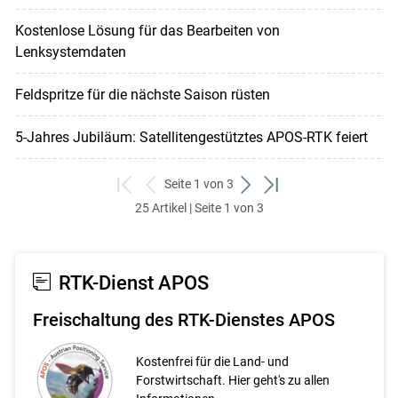
Kostenlose Lösung für das Bearbeiten von
Lenksystemdaten
Feldspritze für die nächste Saison rüsten
5-Jahres Jubiläum: Satellitengestütztes APOS-RTK feiert
Seite 1 von 3
zum
zurück
weiter
zum
25 Artikel | Seite 1 von 3
ersten
zum
zum
letzten
Set
vorigen
nächsten
Set
Set
Set
RTK-Dienst APOS
Freischaltung des RTK-Dienstes APOS
Kostenfrei für die Land- und
Forstwirtschaft. Hier geht's zu allen