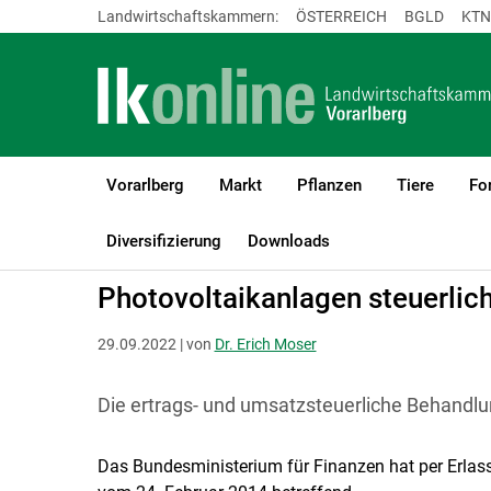
Landwirtschaftskammern:
ÖSTERREICH
BGLD
KTN
Vorarlberg
Markt
Pflanzen
Tiere
Fo
LK Vorarlberg
Recht & Steuer
Steuer
Diversifizierung
Downloads
Photovoltaikanlagen steuerlich
29.09.2022 | von
Dr. Erich Moser
Die ertrags- und umsatzsteuerliche Behandlu
Das Bundesministerium für Finanzen hat per Erlas