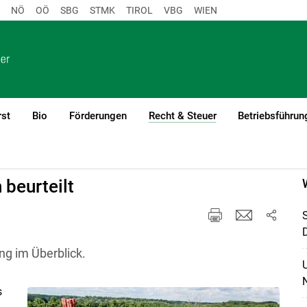
NÖ
OÖ
SBG
STMK
TIROL
VBG
WIEN
rst
Bio
Förderungen
Recht & Steuer
Betriebsführun
(current)1
 beurteilt
ng im Überblick.
s