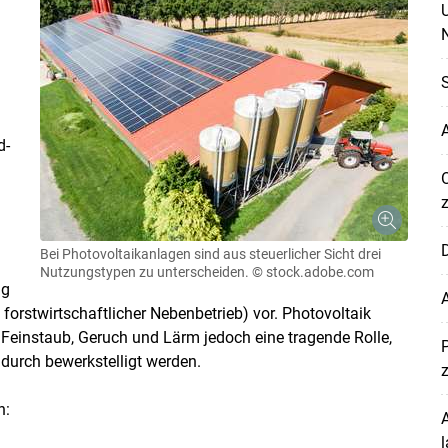
N
S
A
d-
D
Bei Photovoltaikanlagen sind aus steuerlicher Sicht drei
Nutzungstypen zu unterscheiden.
© stock.adobe.com
ng
forstwirtschaftlicher Nebenbetrieb) vor. Photovoltaik
Feinstaub, Geruch und Lärm jedoch eine tragende Rolle,
adurch bewerkstelligt werden.
n:
A
l