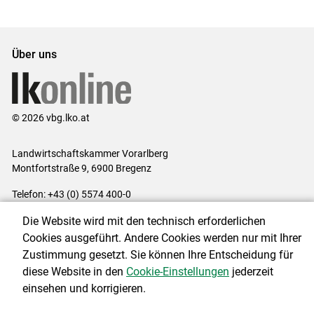
Set
Set
Über uns
© 2026 vbg.lko.at
Landwirtschaftskammer Vorarlberg
Montfortstraße 9, 6900 Bregenz
Telefon: +43 (0) 5574 400-0
E-Mail:
office@lk-vbg.at
Die Website wird mit den technisch erforderlichen
Impressum
|
Kontakt
|
Datenschutzerklärung
|
Barrierefreiheit
|
Cookies ausgeführt. Andere Cookies werden nur mit Ihrer
Cookie-Einstellungen
Zustimmung gesetzt. Sie können Ihre Entscheidung für
diese Website in den
Cookie-Einstellungen
jederzeit
einsehen und korrigieren.