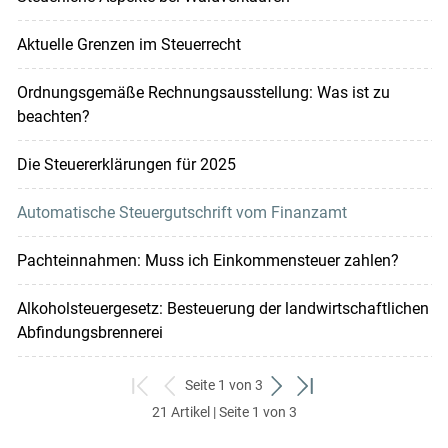
Aktuelle Grenzen im Steuerrecht
Ordnungsgemäße Rechnungsausstellung: Was ist zu
beachten?
Die Steuererklärungen für 2025
Automatische Steuergutschrift vom Finanzamt
Pachteinnahmen: Muss ich Einkommensteuer zahlen?
Alkoholsteuergesetz: Besteuerung der landwirtschaftlichen
Abfindungsbrennerei
Seite 1 von 3
zum
zurück
weiter
zum
21 Artikel | Seite 1 von 3
ersten
zum
zum
letzten
Set
vorigen
nächsten
Set