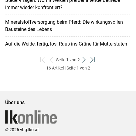
Steuer-Fragen: Womit werden pferdehaltende Betriebe
immer wieder konfrontiert?
Mineralstoffversorgung beim Pferd: Die wirkungsvollen
Bausteine des Lebens
Auf die Weide, fertig, los: Raus ins Grüne für Mutterstuten
Seite 1 von 2
zum
zurück
weiter
zum
16 Artikel | Seite 1 von 2
ersten
zum
zum
letzten
Set
vorigen
nächsten
Set
Set
Set
Über uns
© 2026 vbg.lko.at