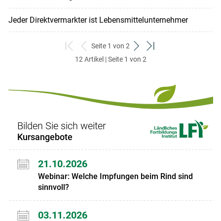
Jeder Direktvermarkter ist Lebensmittelunternehmer
Seite 1 von 2
zum
zurück
weiter
zum
12 Artikel | Seite 1 von 2
ersten
zum
zum
letzten
Set
vorigen
nächsten
Set
Set
Set
Bilden Sie sich weiter
Kursangebote
21.10.2026
Webinar: Welche Impfungen beim Rind sind
sinnvoll?
03.11.2026