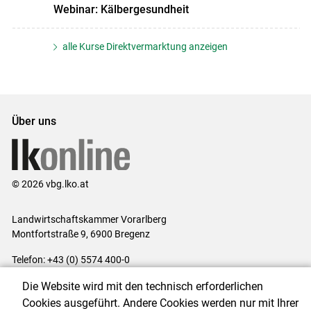
Webinar: Kälbergesundheit
alle Kurse Direktvermarktung anzeigen
Über uns
© 2026 vbg.lko.at
Landwirtschaftskammer Vorarlberg
Montfortstraße 9, 6900 Bregenz
Telefon: +43 (0) 5574 400-0
E-Mail:
office@lk-vbg.at
Die Website wird mit den technisch erforderlichen
Impressum
|
Kontakt
|
Datenschutzerklärung
|
Barrierefreiheit
|
Cookies ausgeführt. Andere Cookies werden nur mit Ihrer