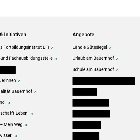
& Initiativen
Angebote
s Fortbildungsinstitut LFI
Ländle Gütesiegel
-und Fachausbildungsstelle
Urlaub am Bauernhof
erbände
Schule am Bauernhof
erinnen
Angebote für Kinder und Schüler
alität Bauernhof
Festbox-Box
end
Informationstafeln
.schafft.Leben
Forst & Holzservice
 – Mein Weg
Ofenholzbörse
wisser
Kleinanzeigen