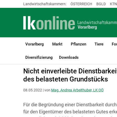
Landwirtschaftskammern:
ÖSTERREICH
BGLD
KTN
Vorarlberg
Markt
Pflanzen
Tiere
Fo
LK Vorarlberg
Recht & Steuer
Grundeigentum
Dienstbarkeit
Diversifizierung
Downloads
Nicht einverleibte Dienstbarke
des belasteten Grundstücks
08.05.2022 | von
Mag. Andrea Arbeithuber, LK OÖ
Für die Begründung einer Dienstbarkeit durch
für den Eigentümer des belasteten Gutes er