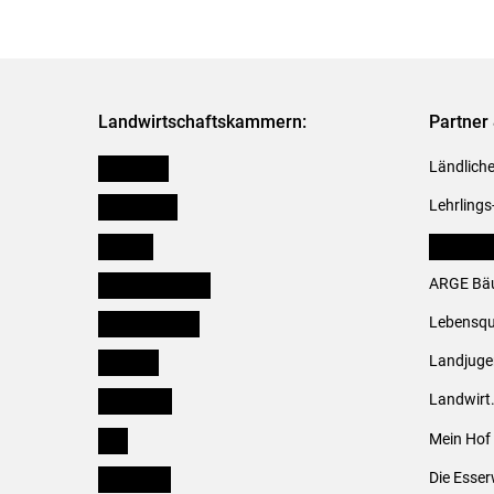
Landwirtschaftskammern:
Partner 
Österreich
Ländliche
Burgenland
Lehrlings
Kärnten
LK Fachv
Niederösterreich
ARGE Bäu
Oberösterreich
Lebensqu
Salzburg
Landjug
Steiermark
Landwirt
Tirol
Mein Hof
Vorarlberg
Die Esser