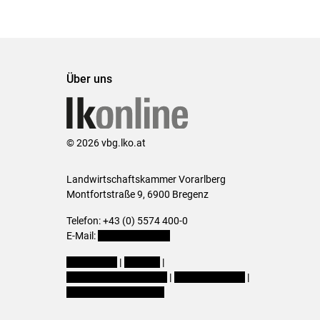
Über uns
© 2026 vbg.lko.at
Landwirtschaftskammer Vorarlberg
Montfortstraße 9, 6900 Bregenz
Telefon: +43 (0) 5574 400-0
E-Mail:
office@lk-vbg.at
Impressum
|
Kontakt
|
Datenschutzerklärung
|
Barrierefreiheit
|
Cookie-Einstellungen