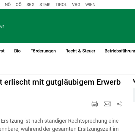
NÖ
OÖ
SBG
STMK
TIROL
VBG
WIEN
rst
Bio
Förderungen
Recht & Steuer
Betriebsführun
(current)1
en
it erlischt mit gutgläubigem Erwerb
 Ersitzung ist nach ständiger Rechtsprechung eine
kennbare, während der gesamten Ersitzungszeit im