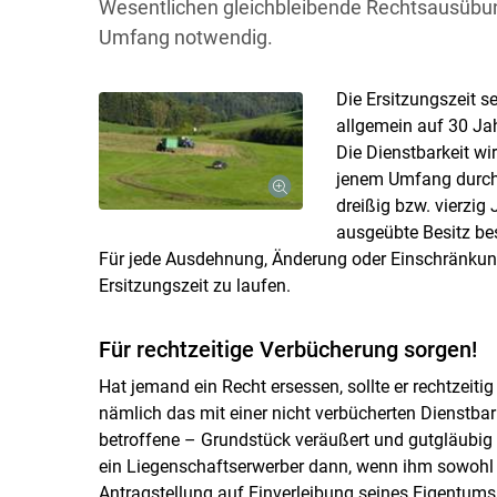
Wesentlichen gleichbleibende Rechtsausüb
Umfang notwendig.
Die Ersitzungszeit s
allgemein auf 30 Jah
Die Dienstbarkeit wi
jenem Umfang durch 
dreißig bzw. vierzig
ausgeübte Besitz be
Für jede Ausdehnung, Änderung oder Einschränkung
Ersitzungszeit zu laufen.
Für rechtzeitige Verbücherung sorgen!
Hat jemand ein Recht ersessen, sollte er rechtzeit
nämlich das mit einer nicht verbücherten Dienstbark
betroffene – Grundstück veräußert und gutgläubig e
ein Liegenschaftserwerber dann, wenn ihm sowohl 
Antragstellung auf Einverleibung seines Eigentum