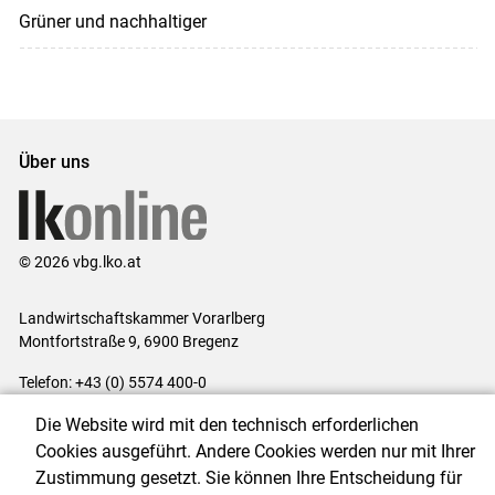
Grüner und nachhaltiger
Über uns
© 2026 vbg.lko.at
Landwirtschaftskammer Vorarlberg
Montfortstraße 9, 6900 Bregenz
Telefon: +43 (0) 5574 400-0
E-Mail:
office@lk-vbg.at
Die Website wird mit den technisch erforderlichen
Impressum
|
Kontakt
|
Datenschutzerklärung
|
Barrierefreiheit
|
Cookies ausgeführt. Andere Cookies werden nur mit Ihrer
Cookie-Einstellungen
Zustimmung gesetzt. Sie können Ihre Entscheidung für