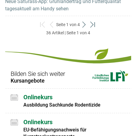
Neue SatGrass-App: Grünlandertrag und Futterqualität
tagesaktuell am Handy sehen
Seite 1 von 4
zum
zurück
weiter
zum
36 Artikel | Seite 1 von 4
ersten
zum
zum
letzten
Set
vorigen
nächsten
Set
Set
Set
Bilden Sie sich weiter
Kursangebote
Onlinekurs
Ausbildung Sachkunde Rodentizide
Onlinekurs
EU-Befähigungsnachweis für