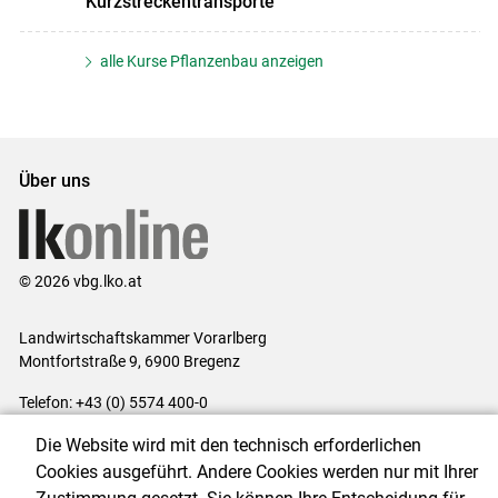
Kurzstreckentransporte
alle Kurse Pflanzenbau anzeigen
Über uns
© 2026 vbg.lko.at
Landwirtschaftskammer Vorarlberg
Montfortstraße 9, 6900 Bregenz
Telefon: +43 (0) 5574 400-0
E-Mail:
office@lk-vbg.at
Die Website wird mit den technisch erforderlichen
Impressum
|
Kontakt
|
Datenschutzerklärung
|
Barrierefreiheit
|
Cookies ausgeführt. Andere Cookies werden nur mit Ihrer
Cookie-Einstellungen