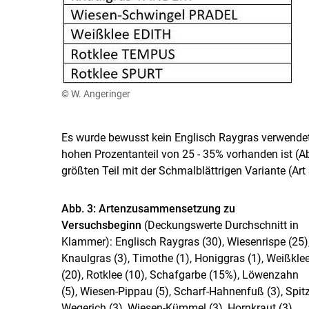
© W. Angeringer
Es wurde bewusst kein Englisch Raygras verwendet
hohen Prozentanteil von 25 - 35% vorhanden ist (Ab
größten Teil mit der Schmalblättrigen Variante (Art
Abb. 3: Artenzusammensetzung zu
Versuchsbeginn
(Deckungswerte Durchschnitt in
Klammer): Englisch Raygras (30), Wiesenrispe (25)
Knaulgras (3), Timothe (1), Honiggras (1), Weißkle
(20), Rotklee (10), Schafgarbe (15%), Löwenzahn
(5), Wiesen-Pippau (5), Scharf-Hahnenfuß (3), Spitz
Wegerich (3), Wiesen-Kümmel (3), Hornkraut (3),