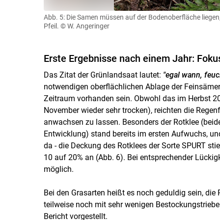
Abb. 5: Die Samen müssen auf der Bodenoberfläche liegen,
Pfeil.
© W. Angeringer
Erste Ergebnisse nach einem Jahr: Foku
Das Zitat der Grünlandsaat lautet:
"egal wann, feu
notwendigen oberflächlichen Ablage der Feinsämer
Zeitraum vorhanden sein. Obwohl das im Herbst 2021
November wieder sehr trocken), reichten die Rege
anwachsen zu lassen. Besonders der Rotklee (beide
Entwicklung) stand bereits im ersten Aufwuchs, u
da - die Deckung des Rotklees der Sorte SPURT sti
10 auf 20% an (Abb. 6). Bei entsprechender Lückigk
möglich.
Bei den Grasarten heißt es noch geduldig sein, di
teilweise noch mit sehr wenigen Bestockungstrieben
Bericht vorgestellt.