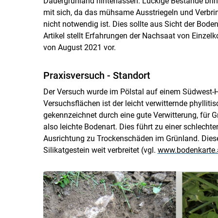
Dauergrünland hinterlassen. Lückige Bestände br
mit sich, da das mühsame Ausstriegeln und Verbrin
nicht notwendig ist. Dies sollte aus Sicht der Bod
Artikel stellt Erfahrungen der Nachsaat von Einze
von August 2021 vor.
Praxisversuch - Standort
Der Versuch wurde im Pölstal auf einem Südwest-
Versuchsflächen ist der leicht verwitternde phyllit
gekennzeichnet durch eine gute Verwitterung, für 
also leichte Bodenart. Dies führt zu einer schlech
Ausrichtung zu Trockenschäden im Grünland. Diese
Silikatgestein weit verbreitet (vgl.
www.bodenkarte.