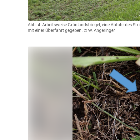
Abb. 4: Arbeitsweise Grünlandstriegel, eine Abfuhr des Str
mit einer Überfahrt gegeben.
© W. Angeringer