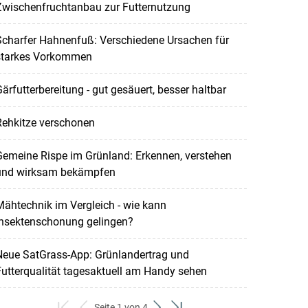
Zwischenfruchtanbau zur Futternutzung
Scharfer Hahnenfuß: Verschiedene Ursachen für
starkes Vorkommen
ärfutterbereitung - gut gesäuert, besser haltbar
Rehkitze verschonen
emeine Rispe im Grünland: Erkennen, verstehen
und wirksam bekämpfen
ähtechnik im Vergleich - wie kann
Insektenschonung gelingen?
Neue SatGrass-App: Grünlandertrag und
utterqualität tagesaktuell am Handy sehen
Seite 1 von 4