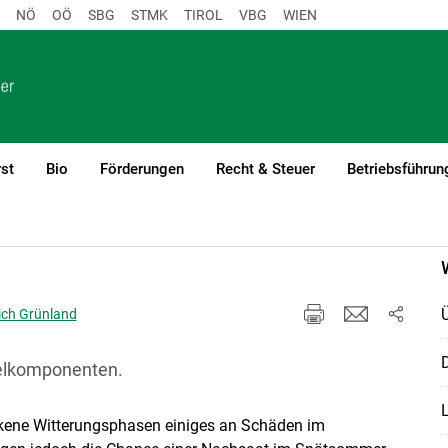
NÖ
OÖ
SBG
STMK
TIROL
VBG
WIEN
st
Bio
Förderungen
Recht & Steuer
Betriebsführun
ich Grünland
D
elkomponenten.
ckene Witterungsphasen einiges an Schäden im