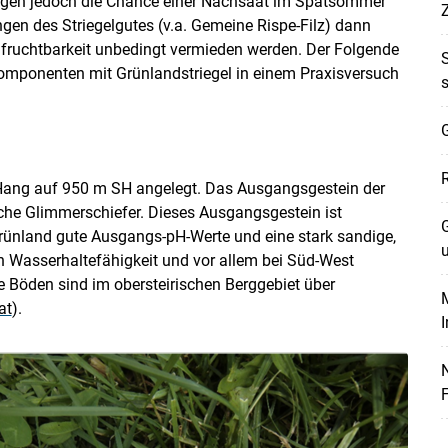
ingen jedoch die Chance einer Nachsaat im Spätsommer
gen des Striegelgutes (v.a. Gemeine Rispe-Filz) dann
enfruchtbarkeit unbedingt vermieden werden. Der Folgende
lkomponenten mit Grünlandstriegel in einem Praxisversuch
G
Hang auf 950 m SH angelegt. Das Ausgangsgestein der
ische Glimmerschiefer. Dieses Ausgangsgestein ist
G
Grünland gute Ausgangs-pH-Werte und eine stark sandige,
ten Wasserhaltefähigkeit und vor allem bei Süd-West
 Böden sind im obersteirischen Berggebiet über
M
at
).
F