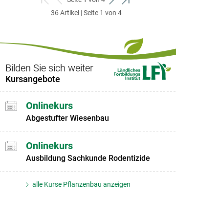
zum
zurück
weiter
zum
36 Artikel | Seite 1 von 4
ersten
zum
zum
letzten
Set
vorigen
nächsten
Set
Set
Set
Bilden Sie sich weiter
Kursangebote
Onlinekurs
Abgestufter Wiesenbau
Onlinekurs
Ausbildung Sachkunde Rodentizide
alle Kurse Pflanzenbau anzeigen