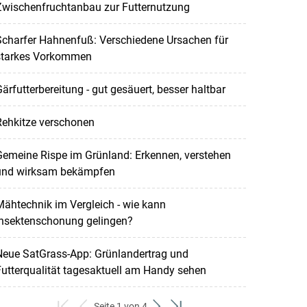
Zwischenfruchtanbau zur Futternutzung
Scharfer Hahnenfuß: Verschiedene Ursachen für
starkes Vorkommen
ärfutterbereitung - gut gesäuert, besser haltbar
Rehkitze verschonen
emeine Rispe im Grünland: Erkennen, verstehen
und wirksam bekämpfen
ähtechnik im Vergleich - wie kann
Insektenschonung gelingen?
Neue SatGrass-App: Grünlandertrag und
utterqualität tagesaktuell am Handy sehen
Seite 1 von 4