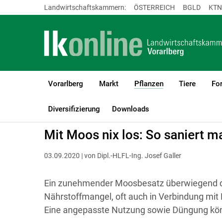
Landwirtschaftskammern:
ÖSTERREICH
BGLD
KTN
Vorarlberg
Markt
Pflanzen
Tiere
For
(current)1
LK Vorarlberg
Pflanzen
Grünland & Futterbau
Diversifizierung
Downloads
Mit Moos nix los: So saniert 
03.09.2020 | von Dipl.-HLFL-Ing. Josef Galler
Ein zunehmender Moosbesatz überwiegend du
Nährstoffmangel, oft auch in Verbindung mit 
Eine angepasste Nutzung sowie Düngung kö