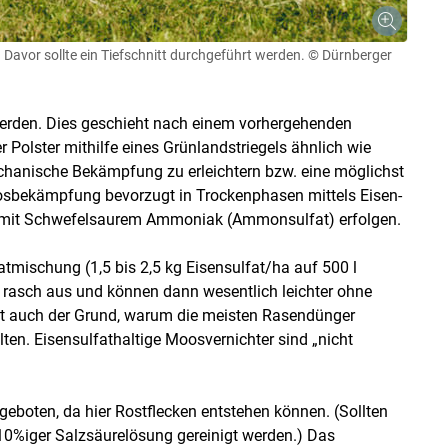
 Davor sollte ein Tiefschnitt durchgeführt werden.
© Dürnberger
werden. Dies geschieht nach einem vorhergehenden
 Polster mithilfe eines Grünlandstriegels ähnlich wie
chanische Bekämpfung zu erleichtern bzw. eine möglichst
oosbekämpfung bevorzugt in Trockenphasen mittels Eisen-
on mit Schwefelsaurem Ammoniak (Ammonsulfat) erfolgen.
atmischung (1,5 bis 2,5 kg Eisensulfat/ha auf 500 l
 rasch aus und können dann wesentlich leichter ohne
ist auch der Grund, warum die meisten Rasendünger
en. Eisensulfathaltige Moosvernichter sind „nicht
 geboten, da hier Rostflecken entstehen können. (Sollten
t 10%iger Salzsäurelösung gereinigt werden.) Das