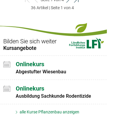
zum
zurück
weiter
zum
36 Artikel | Seite 1 von 4
ersten
zum
zum
letzten
Set
vorigen
nächsten
Set
Set
Set
Bilden Sie sich weiter
Kursangebote
Onlinekurs
Abgestufter Wiesenbau
Onlinekurs
Ausbildung Sachkunde Rodentizide
alle Kurse Pflanzenbau anzeigen