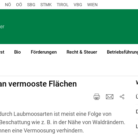
NÖ
OÖ
SBG
STMK
TIROL
VBG
WIEN
st
Bio
Förderungen
Recht & Steuer
Betriebsführun
man vermooste Flächen
D
rch Laubmoosarten ist meist eine Folge von
Beschattung wie z. B. in der Nähe von Waldrändern.
nnen eine Vermoosung verhindern.