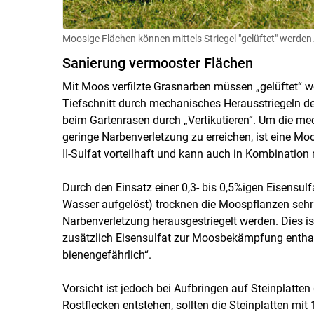
Moosige Flächen können mittels Striegel "gelüftet" werden.
Sanierung vermooster Flächen
Mit Moos verfilzte Grasnarben müssen „gelüftet“ 
Tiefschnitt durch mechanisches Herausstriegeln der
beim Gartenrasen durch „Vertikutieren“. Um die me
geringe Narbenverletzung zu erreichen, ist eine M
II-Sulfat vorteilhaft und kann auch in Kombinati
Durch den Einsatz einer 0,3- bis 0,5%igen Eisensulf
Wasser aufgelöst) trocknen die Moospflanzen sehr
Narbenverletzung herausgestriegelt werden. Dies 
zusätzlich Eisensulfat zur Moosbekämpfung enthalt
bienengefährlich“.
Vorsicht ist jedoch bei Aufbringen auf Steinplatten
Rostflecken entstehen, sollten die Steinplatten mi