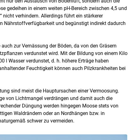
t nur den Austausch von Bodenluft, sondern auch die
se gedeihen in einem weiten pH-Bereich zwischen 4,5 und
nicht verhindern. Allerdings führt ein stärkerer
n Nährstoffverfügbarkeit und begünstigt indirekt dadurch
e auch zur Vernässung der Böden, da von den Gräsern
zpflanzen verdunstet wird. Mit der Bildung von einem Kilo
 l Wasser verdunstet, d. h. höhere Erträge haben
anhaltender Feuchtigkeit können auch Pilzkrankheiten bei
ung sind meist die Hauptursachen einer Vermoosung.
lge von Lichtmangel verdrängen und damit auch die
rechender Düngung werden hingegen Moose stets von
ttigen Waldrändern oder an Nordhängen bzw. in
 naturgemäß schwer zu vermeiden.