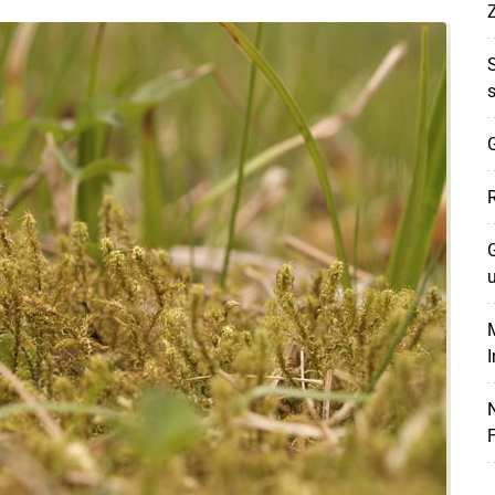
G
G
M
F