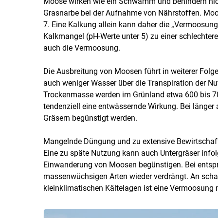
Moose wirken wie ein Schwamm und behindern nich
Grasnarbe bei der Aufnahme von Nährstoffen. Moo
7. Eine Kalkung allein kann daher die „Vermoosung“ 
Kalkmangel (pH-Werte unter 5) zu einer schlechtere
auch die Vermoosung.
Die Ausbreitung von Moosen führt in weiterer Folg
auch weniger Wasser über die Transpiration der Nut
Trockenmasse werden im Grünland etwa 600 bis 700
tendenziell eine entwässernde Wirkung. Bei länger 
Gräsern begünstigt werden.
Mangelnde Düngung und zu extensive Bewirtschaft
Eine zu späte Nutzung kann auch Untergräser info
Einwanderung von Moosen begünstigen. Bei entsp
massenwüchsigen Arten wieder verdrängt. An scha
kleinklimatischen Kältelagen ist eine Vermoosung