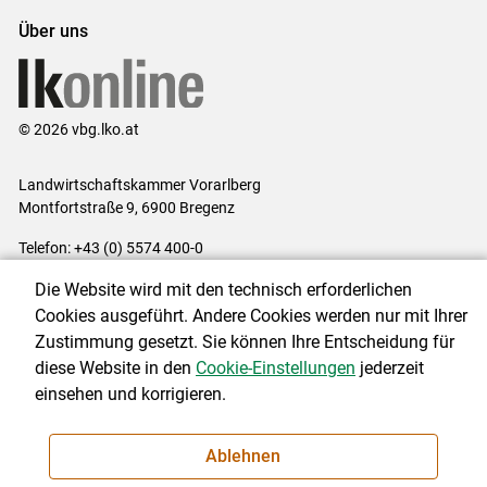
Über uns
© 2026 vbg.lko.at
Landwirtschaftskammer Vorarlberg
Montfortstraße 9, 6900 Bregenz
Telefon: +43 (0) 5574 400-0
E-Mail:
office@lk-vbg.at
Die Website wird mit den technisch erforderlichen
Impressum
|
Kontakt
|
Datenschutzerklärung
|
Barrierefreiheit
|
Cookies ausgeführt. Andere Cookies werden nur mit Ihrer
Cookie-Einstellungen
Zustimmung gesetzt. Sie können Ihre Entscheidung für
diese Website in den
Cookie-Einstellungen
jederzeit
einsehen und korrigieren.
NEWSLETTER
Ablehnen