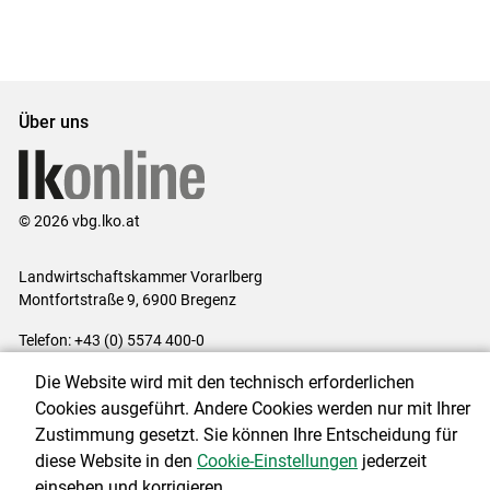
Über uns
© 2026 vbg.lko.at
Landwirtschaftskammer Vorarlberg
Montfortstraße 9, 6900 Bregenz
Telefon: +43 (0) 5574 400-0
E-Mail:
office@lk-vbg.at
Die Website wird mit den technisch erforderlichen
Impressum
|
Kontakt
|
Datenschutzerklärung
|
Barrierefreiheit
|
Cookies ausgeführt. Andere Cookies werden nur mit Ihrer
Cookie-Einstellungen
Zustimmung gesetzt. Sie können Ihre Entscheidung für
diese Website in den
Cookie-Einstellungen
jederzeit
einsehen und korrigieren.