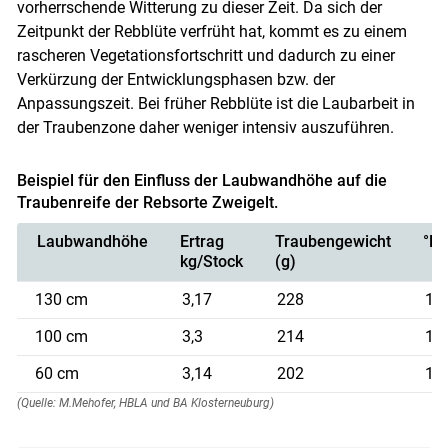
vorherrschende Witterung zu dieser Zeit. Da sich der
Zeitpunkt der Rebblüte verfrüht hat, kommt es zu einem
rascheren Vegetationsfortschritt und dadurch zu einer
Verkürzung der Entwicklungsphasen bzw. der
Anpassungszeit. Bei früher Rebblüte ist die Laubarbeit in
der Traubenzone daher weniger intensiv auszuführen.
Beispiel für den Einfluss der Laubwandhöhe auf die
Traubenreife der Rebsorte Zweigelt.
Laubwandhöhe
Ertrag
Traubengewicht
°K
kg/Stock
(g)
130 cm
3,17
228
18,
100 cm
3,3
214
17,
60 cm
3,14
202
16,
(Quelle: M.Mehofer, HBLA und BA Klosterneuburg)