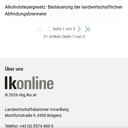
Alkoholsteuergesetz: Besteuerung der landwirtschaftlichen
Abfindungsbrennerei
Seite 1 von 3
zum
zurück
weiter
zum
21 Artikel | Seite 1 von 3
ersten
zum
zum
letzten
Set
vorigen
nächsten
Set
Set
Set
Über uns
© 2026 vbg.lko.at
Landwirtschaftskammer Vorarlberg
Montfortstraße 9, 6900 Bregenz
Telefon: +43 (0) 5574 400-0