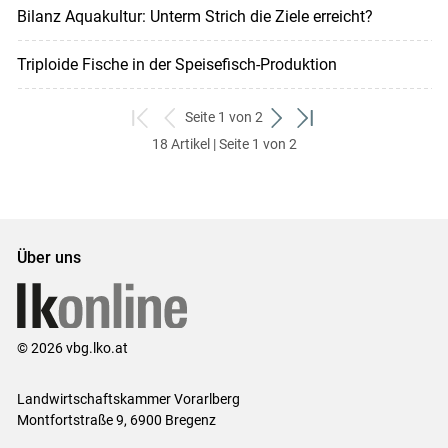
Bilanz Aquakultur: Unterm Strich die Ziele erreicht?
Triploide Fische in der ­Speisefisch-Produktion
Seite 1 von 2
zum
zurück
weiter
zum
18 Artikel | Seite 1 von 2
ersten
zum
zum
letzten
Set
vorigen
nächsten
Set
Set
Set
Über uns
© 2026 vbg.lko.at
Landwirtschaftskammer Vorarlberg
Montfortstraße 9, 6900 Bregenz