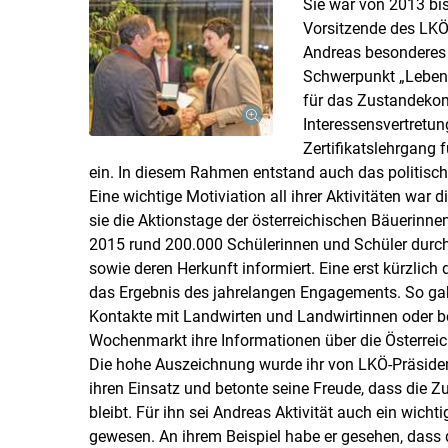
Sie war von 2013 bi
Vorsitzende des LKÖ
Andreas besonderes
Schwerpunkt „Lebensq
für das Zustandekom
Interessensvertret
Zertifikatslehrgang 
ein. In diesem Rahmen entstand auch das politis
Eine wichtige Motiviation all ihrer Aktivitäten war 
sie die Aktionstage der österreichischen Bäuerinn
2015 rund 200.000 Schülerinnen und Schüler durch
sowie deren Herkunft informiert. Eine erst kürzlich
das Ergebnis des jahrelangen Engagements. So gab ü
Kontakte mit Landwirten und Landwirtinnen oder b
Wochenmarkt ihre Informationen über die Österreic
Die hohe Auszeichnung wurde ihr von LKÖ-Präsiden
ihren Einsatz und betonte seine Freude, dass die
bleibt. Für ihn sei Andreas Aktivität auch ein wicht
gewesen. An ihrem Beispiel habe er gesehen, dass 