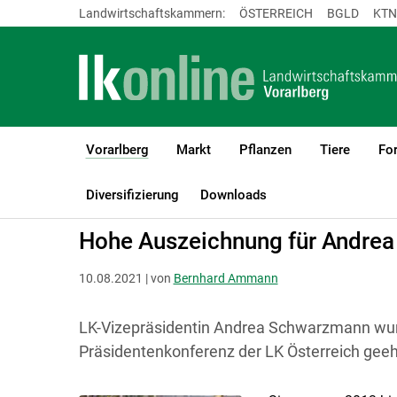
Landwirtschaftskammern:
ÖSTERREICH
BGLD
KTN
Vorarlberg
Markt
Pflanzen
Tiere
For
(current)1
LK Vorarlberg
Vorarlberg
Aktuelles
Diversifizierung
Downloads
Hohe Auszeichnung für Andre
10.08.2021 | von
Bernhard Ammann
LK-Vizepräsidentin Andrea Schwarzmann wur
Präsidentenkonferenz der LK Österreich geeh