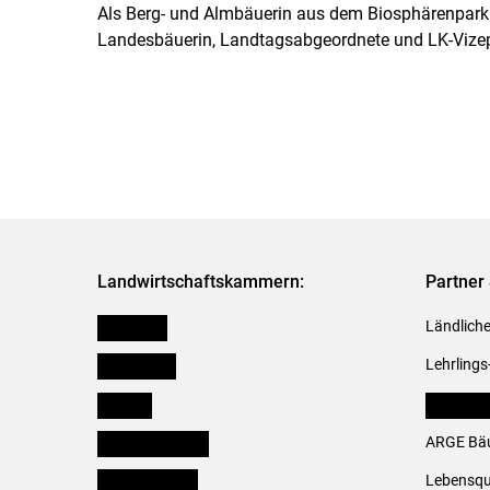
Als Berg- und Almbäuerin aus dem Biosphärenpark G
Landesbäuerin, Landtagsabgeordnete und LK-Vizepr
Landwirtschaftskammern:
Partner 
Österreich
Ländliche
Burgenland
Lehrlings
Kärnten
LK Fachv
Niederösterreich
ARGE Bäu
Oberösterreich
Lebensqu