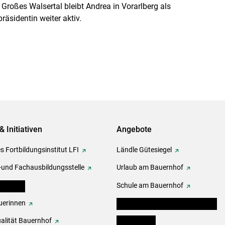
roßes Walsertal bleibt Andrea in Vorarlberg als
äsidentin weiter aktiv.
& Initiativen
Angebote
s Fortbildungsinstitut LFI
Ländle Gütesiegel
-und Fachausbildungsstelle
Urlaub am Bauernhof
erbände
Schule am Bauernhof
erinnen
Angebote für Kinder und Schüler
alität Bauernhof
Festbox-Box