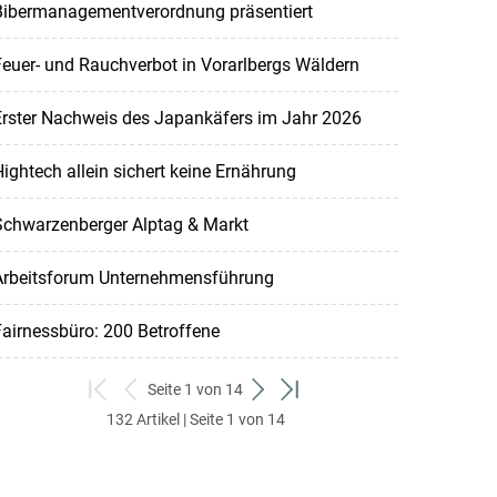
Bibermanagementverordnung präsentiert
euer- und Rauchverbot in Vorarlbergs Wäldern
Erster Nachweis des Japankäfers im Jahr 2026
ightech allein sichert keine Ernährung
Schwarzenberger Alptag & Markt
Arbeitsforum Unternehmensführung
airnessbüro: 200 Betroffene
Seite 1 von 14
zum
zurück
weiter
zum
132 Artikel | Seite 1 von 14
ersten
zum
zum
letzten
Set
vorigen
nächsten
Set
Set
Set