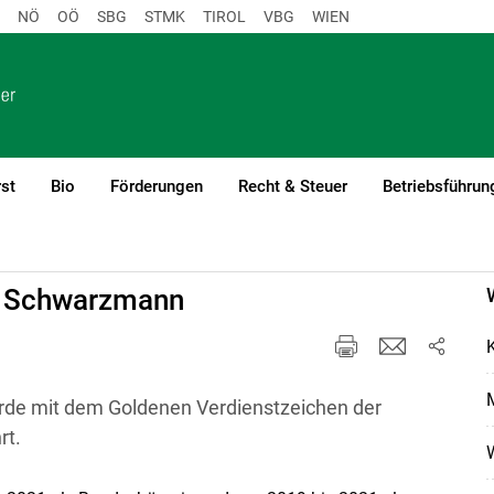
NÖ
OÖ
SBG
STMK
TIROL
VBG
WIEN
st
Bio
Förderungen
Recht & Steuer
Betriebsführun
a Schwarzmann
M
de mit dem Goldenen Verdienstzeichen der
rt.