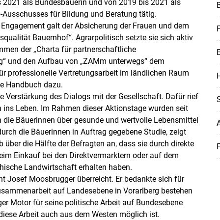
s 2021 als Bundesbäuerin und von 2019 bis 2021 als
-Ausschusses für Bildung und Beratung tätig.
Skip to main content
 Engagement galt der Absicherung der Frauen und dem
F
ualität Bauernhof“. Agrarpolitisch setzte sie sich aktiv
men der „Charta für partnerschaftliche
ung“ und den Aufbau von „ZAMm unterwegs“ dem
für professionelle Vertretungsarbeit im ländlichen Raum
H
che Handbuch dazu.
die Verstärkung des Dialogs mit der Gesellschaft. Dafür rief
en ins Leben. Im Rahmen dieser Aktionstage wurden seit
 die Bäuerinnen über gesunde und wertvolle Lebensmittel
 durch die Bäuerinnen in Auftrag gegebene Studie, zeigt
ber die Hälfte der Befragten an, dass sie durch direkte
F
eim Einkauf bei den Direktvermarktern oder auf dem
hische Landwirtschaft erhalten haben.
t Josef Moosbrugger überreicht. Er bedankte sich für
 Zusammenarbeit auf Landesebene in Vorarlberg bestehen
iger Motor für seine politische Arbeit auf Bundesebene
diese Arbeit auch aus dem Westen möglich ist.