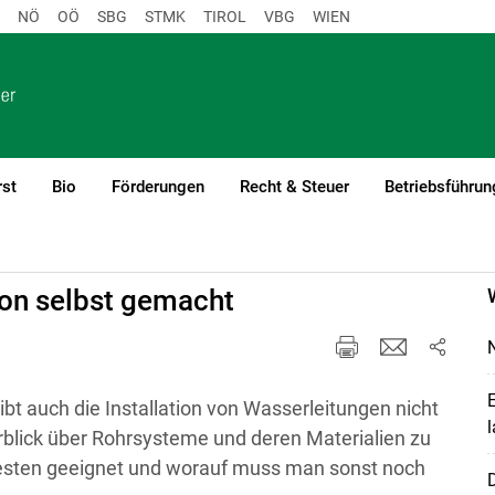
NÖ
OÖ
SBG
STMK
TIROL
VBG
WIEN
rst
Bio
Förderungen
Recht & Steuer
Betriebsführun
ung
ion selbst gemacht
N
E
t auch die Installation von Wasserleitungen nicht
l
erblick über Rohrsysteme und deren Materialien zu
sten geeignet und worauf muss man sonst noch
D