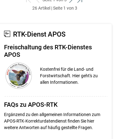
zum
zurück
weiter
zum
26 Artikel | Seite 1 von 3
ersten
zum
zum
letzten
Set
vorigen
nächsten
Set
Set
Set
RTK-Dienst APOS
Freischaltung des RTK-Dienstes
APOS
Kostenfrei für die Land- und
Forstwirtschaft. Hier geht's zu
allen Informationen.
FAQs zu APOS-RTK
Ergänzend zu den allgemeinen Informationen zum
APOS-RTK-Korrekturdatendienst finden Sie hier
weitere Antworten auf häufig gestellte Fragen.