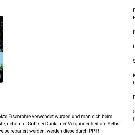
F
P
L
S
K
F
5
zinkte Eisenrohre verwendet wurden und man sich beim
f
, gehören - Gott sei Dank - der Vergangenheit an. Selbst
weise repariert werden, werden diese durch PP-R