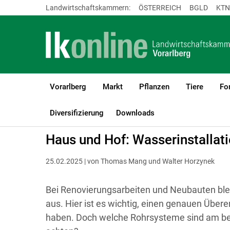
Landwirtschaftskammern:
ÖSTERREICH
BGLD
KTN
Vorarlberg
Markt
Pflanzen
Tiere
Fo
LK Vorarlberg
Bauen, Energie & Technik
Technik & Digitalisier
Diversifizierung
Downloads
Haus und Hof: Wasserinstallat
25.02.2025 | von Thomas Mang und Walter Horzynek
Bei Renovierungsarbeiten und Neubauten bleib
aus. Hier ist es wichtig, einen genauen Über
haben. Doch welche Rohrsysteme sind am be